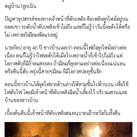
หมู่บ้าน7ลูกเนิน
ปัญหาอุปสรรค์ของทางเจ้าหน้าที่ดับเพลิง คือเพลิงลุกไหม้อยู่บน
ยอดเขา รถดับน้ำดับเพลิงเข้าไม่ถึง และก็ไม่รู้ว่าวันนี้จะดับได้หรือ
ไม่ เพราะยังมีลมพัดแรงอยู่
นายก๊อป อายุ 40 ปี ชาวบ้านเผยว่า ตอนนี้ไฟยังลุกไหม้อย่างต่อ
เนื่อง ตนก็ไม่รู้ว่าไฟจะดับได้เมื่อไรเพราะน้ำก็เข้าไปไม่ถึง แต่
โอกาสดับก็มีถ้าลมสงบลง ถ้ามีลมก็ลุกลามอย่างต่อเนื่องแน่นอน
หรือคืนนี้ดับ พรุ่งนี้สายๆมีลม ก็มีโอกาสปะทุขึ้นอีก
ตอนนี้ชาวบ้านได้จุดไฟจากด้านล่างให้ลามขึ้นไปด้านบน เพื่อใช้
ไฟดับไฟ โดยมีเจ้าหน้าที่ดับเพลิงฉีดน้ำเลี้ยงไว้ บริเวณสวนและ
บ้านของชาวบ้าน
เบื้องต้นคืนนี้เจ้าหน้าทีดับเพลิงสแตนบายเฝ้าระวังกันทั้งคืน