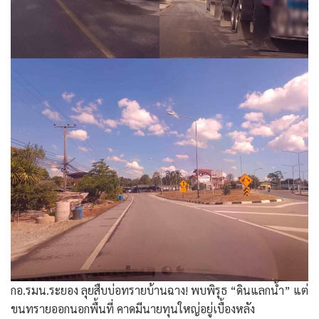
กอ.รมน.ระยอง ลุยสืบบ่อทรายบ้านฉาง! พบพิรุธ “ดินแลกน้ำ” แต่
ขนทรายออกนอกพื้นที่ คาดมีนายทุนใหญ่อยู่เบื้องหลัง