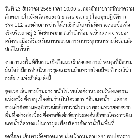
วันที่ 23 ธันวาคม 2568 เวลา 10.00 น. กองอำนวยการรักษาความ
มั่นคงภายในจังหวัดระยอง (กอ.รมน.จว.ร.ย.) โดยชุดปฏิบัติการ
ชรต.112 และฝ่ายการข่าว ได้สนธิกำลังลงพื้นที่ตรวจสอบข้อเท็จ
จริงบริเวณหมู่ 2 วัดชากหมาก ต.สำนักท้อน อ.บ้านฉาง จ.ระยอง
หลังพลเมืองดีร้องเรียนพบขบวนการรถบรรทุกขนทรายวิ่งว่อนผิด
ปกติในพื้นที่
จากการลงพื้นที่สืบสวนเชิงลึกและเฝ้าสังเกตการณ์ พบจุดที่มีความ
มั่นใจว่ามีการดำเนินการขุดและขนย้ายทรายโดยมีพฤติการณ์น่า
สงสัย 2 แห่งสำคัญ ดังนี้:
จุดแรก เส้นทางบ้านฉาง-ขนำไร่: พบไซต์งานของบริษัทเอกชน
แห่งหนึ่ง ซึ่งระบุเบื้องต้นว่าเป็นโครงการ “ดินแลกน้ำ” แต่จาก
การเฝ้าติดตามพฤติการณ์กลับพบว่ามีรถบรรทุกขนทรายออกจาก
พื้นที่อย่างต่อเนื่อง ซึ่งอาจขัดต่อวัตถุประสงค์หลักของโครงการดิน
แลกน้ำที่ควรจะเป็นการขุดเพื่อบริหารจัดการน้ำในพื้นที่
จุดที่สอง เส้นทางวัดชากหมาก มุ่งหน้าถนนสาย 331พบบ่อทราย