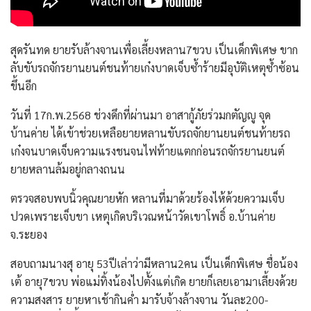
สุดรันทด ยายรับล้างจานเพื่อเลี้ยงหลาน7ขวบ เป็นเด็กพิเศษ ขาก
ลับขับรถจักรยานยนต์ชนท้ายเก๋งบาดเจ็บซ้ำร้ายมีอุบัติเหตุซ้ำซ้อน
ขึ้นอีก
วันที่ 17ก.พ.2568 ช่วงดึกที่ผ่านมา อาสากู้ภัยร่วมกตัญญู จุด
บ้านค่าย ได้เข้าช่วยเหลือยายหลานขับรถจักยานยนต์ชนท้ายรถ
เก๋งจนบาดเจ็บความแรงชนจนไฟท้ายแตกก่อนรถจักรยานยนต์
ยายหลานล้มอยู่กลางถนน
ตรวจสอบพบนิ้วคุณยายหัก หลานที่มาด้วยร้องไห้ด้วยความเจ็บ
ปวดเพราะเจ็บขา เหตุเกิดบริเวณหน้าวัดเขาโพธิ์ อ.บ้านค่าย
จ.ระยอง
สอบถามนางสุ อายุ 53ปีเล่าว่ามีหลาน2คน เป็นเด็กพิเศษ ชื่อน้อง
เต้ อายุ7ขวบ พ่อแม่ทิ้งน้องไปตั้งแต่เกิด ยายก็เลยเอามาเลี้ยงด้วย
ความสงสาร ยายหาเช้ากินค่ำ มารับจ้างล้างจาน วันละ200-