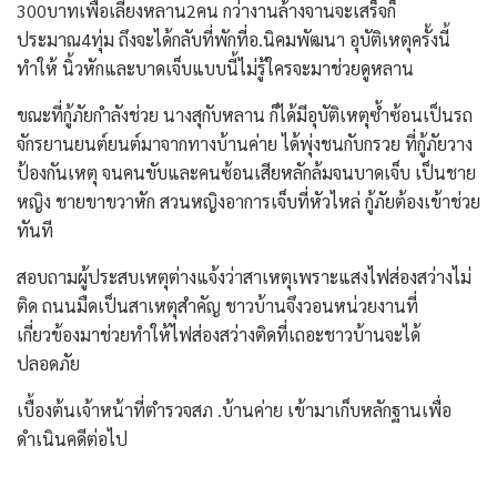
300บาทเพื่อเลี้ยงหลาน2คน กว่างานล้างจานจะเสร็จก็
ประมาณ4ทุ่ม ถึงจะได้กลับที่พักที่อ.นิคมพัฒนา อุบัติเหตุครั้งนี้
ทำให้ นิ้วหักและบาดเจ็บแบบนี้ไม่รู้ใครจะมาช่วยดูหลาน
ขณะที่กู้ภัยกำลังช่วย นางสุกับหลาน ก็ได้มีอุบัติเหตุซ้ำซ้อนเป็นรถ
จักรยานยนต์ยนต์มาจากทางบ้านค่าย ได้พุ่งชนกับกรวย ที่กู้ภัยวาง
ป้องกันเหตุ จนคนขับและคนซ้อนเสียหลักล้มจนบาดเจ็บ เป็นชาย
หญิง ชายขาขวาหัก สวนหญิงอาการเจ็บที่หัวไหล่ กู้ภัยต้องเข้าช่วย
ทันที
สอบถามผู้ประสบเหตุต่างแจ้งว่าสาเหตุเพราะแสงไฟส่องสว่างไม่
ติด ถนนมืดเป็นสาเหตุสำคัญ ชาวบ้านจึงวอนหน่วยงานที่
เกี่ยวข้องมาช่วยทำให้ไฟส่องสว่างติดที่เถอะชาวบ้านจะได้
ปลอดภัย
เบื้องต้นเจ้าหน้าที่ตำรวจสภ .บ้านค่าย เข้ามาเก็บหลักฐานเพื่อ
ดำเนินคดีต่อไป