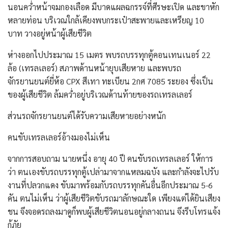
นอนคว่ำหน้าจมกองเลือด มีบาดแผลฉกรรจ์ที่ศีรษะเปิด และขาหัก
หลายท่อน บริเวณใกล้เคียงพบกระเป๋าสะพายและเหรียญ 10
บาท วางอยู่หน้าผู้เสียชีวิต
​ห่างออกไปประมาณ 15 เมตร พบรถบรรทุกตู้คอนเทนเนอร์ 22
ล้อ (เทรลเลอร์) สภาพด้านหน้ายุบเสียหาย และพบรถ
จักรยานยนต์ยี่ห้อ CPX สีเทา ทะเบียน 2กศ 7085 ระยอง ซึ่งเป็น
ของผู้เสียชีวิต ล้มคว่ำอยู่บริเวณด้านท้ายของรถเทรลเลอร์
ส่วนรถจักรยานยนต์ได้รับความเสียหายอย่างหนัก
​คนขับเทรลเลอร์อ้างมองไม่เห็น
​จากการสอบถาม นายหนึ่ง อายุ 40 ปี คนขับรถเทรลเลอร์ ให้การ
ว่า ตนเองขับรถบรรทุกตู้เปล่ามาจากแหลมฉบัง และกำลังจะไปรับ
งานที่ปลวกแดง ขับมาพร้อมกับรถบรรทุกคันอื่นอีกประมาณ 5-6
คัน ตนไม่เห็น ว่าผู้เสียชีวิตขับรถมาลักษณะใด เพียงแต่ได้ยินเสียง
ชน จึงจอดรถลงมาดูก็พบผู้เสียชีวิตนอนอยู่กลางถนน จึงรีบโทรแจ้ง
กู้ภัย