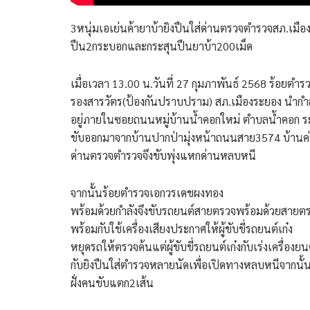
3หนุ่มเอเย่นค้ายาบ้ายิงปืนใส่ด่านตรวจตำรวจสภ.เมื
ปืน2กระบอกและกระสุนปืนยาบ้า200เม็ด
เมื่อเวลา 13.00 น.วันที่ 27 กุมภาพันธ์ 2568 ร้อยตำ
รองสารวัตร(ป้องกันปราบปราม) สภ.เมืองระยอง นำกำ
อยู่ภายในซอยถนนหมู่บ้านน้ำคอกใหม่ ตำบลน้ำคอก ระหว
ขับออกมาจากบ้านปากป่ามุ่งหน้าถนนสาย3574 บ้านค่า
ด่านตรวจตำรวจจึงขับพุ่งแหกด่านหลบหนี
จากนั้นร้อยตำรวจเอกวรเดชผงทอง
พร้อมด้วยกำลังจึงขับรถยนต์สายตรวจพร้อมด้วยสาย
พร้อมกับใช้เครื่องเสียงประกาศให้ผู้ขับขี่รถยนต์เก๋ง
หยุดรถให้ตรวจค้นแต่ผู้ขับขี่รถยนต์เก๋งกับเร่งเครื
กับยิงปืนใส่ตำรวจหลายนัดเพื่อเปิดทางหลบหนีจากนั้
ฝั่งคนขับแตก2เส้น