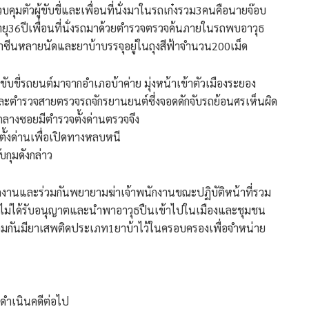
วบคุมตัวผู้ขับขี่และเพื่อนที่นั่งมาในรถเก๋งรวม3คนคือนายจ๊อบ
คอายุ36ปีเพื่อนที่นั่งรถมาด้วยตำรวจตรวจค้นภายในรถพบอาวุธ
ีนหลายนัดและยาบ้าบรรจุอยู่ในถุงสีฟ้าจำนวน200เม็ด
ที่ขับขี่รถยนต์มาจากอำเภอบ้าค่าย มุ่งหน้าเข้าตัวเมืองระยอง
ละตำรวจสายตรวจรถจักรยานยนต์ซึ่งจอดดักจับรถย้อนศรเห็นผิด
งกลางซอยมีตำรวจตั้งด่านตรวจจึง
ตั้งด่านเพื่อเปิดทางหลบหนี
บกุมดังกล่าว
ักงานและร่วมกันพยายามฆ่าเจ้าพนักงานขณะปฏิบัติหน้าที่รวม
ดยไม่ได้รับอนุญาตและนำพาอาวุธปืนเข้าไปในเมืองและชุมชน
ร่วมกันมียาเสพติดประเภท1ยาบ้าไว้ในครอบครองเพื่อจำหน่าย
ดำเนินคดีต่อไป