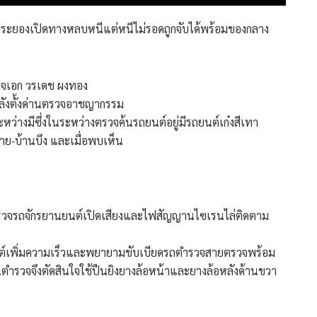
องระยองเปิดทางหลบหนีแต่หนีไม่รอดถูกจับได้พร้อมของกลาง
รวจเอก วรเดช ผงทอง
ลังตั้งด่านตรวจอาชญากรรม
่างมีซึ่งในระหว่างตรวจค้นรถยนต์อยู่มีรถยนต์เก๋งสีเทา
ย-บ้านบึง และเมื่อพบเห็น
ตรวจรถจักรยานยนต์เปิดเสียงและไฟสัญญานไซเรนไล่ติดตาม
่องยนต์เพิ่มความเร็วและพยายามขับเบียดรถตำรวจสายตรวจพร้อม
นตำรวจจึงตัดสินใจใช้ปืนยิงยางล้อหน้าและยางล้อหลังด้านขวา