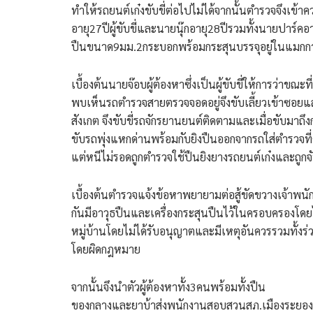
ทำให้รถยนต์เก๋งขับขี่ต่อไปไม่ได้จากนั้นตำรวจจึงเข้าค
อายุ27ปีผู้ขับขี่และนายนุ๊กอายุ28ปีรวมทั้งนายปาร์
ปืนขนาด9มม.2กระบอกพร้อมกระสุนบรรจุอยู่ในแมกกาซ
เบื้องต้นนายจ๊อบผู้ต้องหาซึ่งเป็นผู้ขับขี่ให้การว่าขณะ
พบเห็นรถตำรวจสายตรวจจอดอยู่จึงขับเลี้ยวเข้าซอยแ
สังเกต จึงขับขี่รถจักรยานยนต์ติดตามและเมื่อขับมาถึ
ขับรถพุ่งแหกด่านพร้อมกับยิงปืนออกจากรถใส่ตำรวจที่
แต่หนีไม่รอดถูกตำรวจใช้ปืนยิงยางรถยนต์เก๋งและถูกจั
เบื้องต้นตำรวจแจ้งข้อหาพยายามต่อสู้ขัดขวางเจ้าพน
กันมีอาวุธปืนและเครื่องกระสุนปืนไว้ในครอบครองโ
หมู่บ้านโดยไม่ได้รับอนุญาตและมีเหตุอันควรรวมทั้ง
โดยผิดกฎหมาย
จากนั้นจึงนำตัวผู้ต้องหาทั้ง3คนพร้อมทั้งปืน
ของกลางและยาบ้าส่งพนักงานสอบสวนสภ.เมืองระยอง