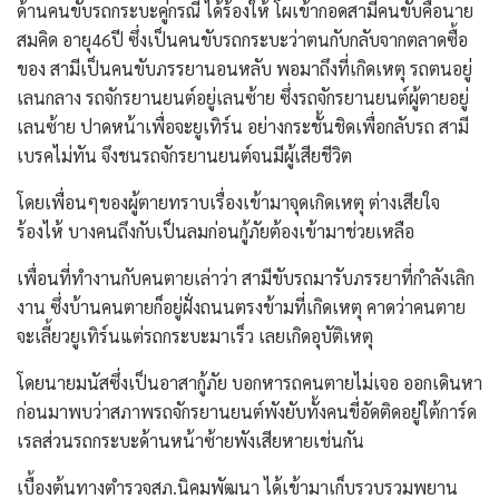
ด้านคนขับรถกระบะคู่กรณี ได้ร้องให้ โผเข้ากอดสามีคนขับคือนาย
สมคิด อายุ46ปี ซึ่งเป็นคนขับรถกระบะว่าตนกับกลับจากตลาดซื้อ
ของ สามีเป็นคนขับภรรยานอนหลับ พอมาถึงที่เกิดเหตุ รถตนอยู่
เลนกลาง รถจักรยานยนต์อยู่เลนซ้าย ซึ่งรถจักรยานยนต์ผู้ตายอยู่
เลนซ้าย ปาดหน้าเพื่อจะยูเทิร์น อย่างกระชั้นชิดเพื่อกลับรถ สามี
เบรคไม่ทัน จึงชนรถจักรยานยนต์จนมีผู้เสียชีวิต
โดยเพื่อนๆของผู้ตายทราบเรื่องเข้ามาจุดเกิดเหตุ ต่างเสียใจ
ร้องไห้ บางคนถึงกับเป็นลมก่อนกู้ภัยต้องเข้ามาช่วยเหลือ
เพื่อนที่ทำงานกับคนตายเล่าว่า สามีขับรถมารับภรรยาที่กำลังเลิก
งาน ซึ่งบ้านคนตายก็อยู่ฝั่งถนนตรงข้ามที่เกิดเหตุ คาดว่าคนตาย
จะเลี้ยวยูเทิร์นแต่รถกระบะมาเร็ว เลยเกิดอุบัติเหตุ
โดยนายมนัสซึ่งเป็นอาสากู้ภัย บอกหารถคนตายไม่เจอ ออกเดินหา
ก่อนมาพบว่าสภาพรถจักรยานยนต์พังยับทั้งคนขี่อัดติดอยู่ใต้การ์ด
เรลส่วนรถกระบะด้านหน้าซ้ายพังเสียหายเช่นกัน
เบื้องต้นทางตำรวจสภ.นิคมพัฒนา ได้เข้ามาเก็บรวบรวมพยาน