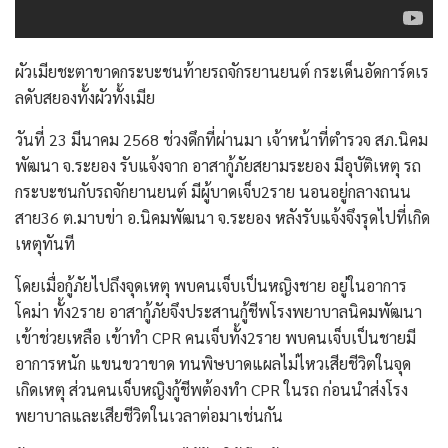
ผัวเมียชะตาขาดกระบะชนท้ายรถจักรยานยนต์ กระเด็นอัดการ์ดเร
ลดับสยองทั้งผัวทั้งเมีย
วันที่ 23 มีนาคม 2568 ช่วงดึกที่ผ่านมา เจ้าหน้าที่ตำรวจ สภ.นิคม
พัฒนา จ.ระยอง รับแจ้งจาก อาสากู้ภัยสยามระยอง มีอุบัติเหตุ รถ
กระบะชนกับรถจักยานยนต์ มีผู้บาดเจ็บ2ราย นอนอยู่กลางถนน
สาย36 ต.มาบข่า อ.นิคมพัฒนา จ.ระยอง หลังรับแจ้งจึงรุดไปที่เกิด
เหตุทันที
โดยเมื่อกู้ภัยไปถึงจุดเหตุ พบคนเจ็บเป็นหญิงชาย อยู่ในอาการ
โคม่า ทั้ง2ราย อาสากู้ภัยจึงประสานกู้ชีพโรงพยาบาลนิคมพัฒนา
เข้าช่วยเหลือ เข้าทำ CPR คนเจ็บทั้ง2ราย พบคนเจ็บเป็นชายมี
อาการหนัก แขนขวาขาด ทนพิษบาดแผลไม่ไหวเสียชีวิตในจุด
เกิดเหตุ ส่วนคนเจ็บหญิงกู้ชีพต้องทำ CPR ในรถ ก่อนนำส่งโรง
พยาบาลและเสียชีวิตในเวลาต่อมาเช่นกัน