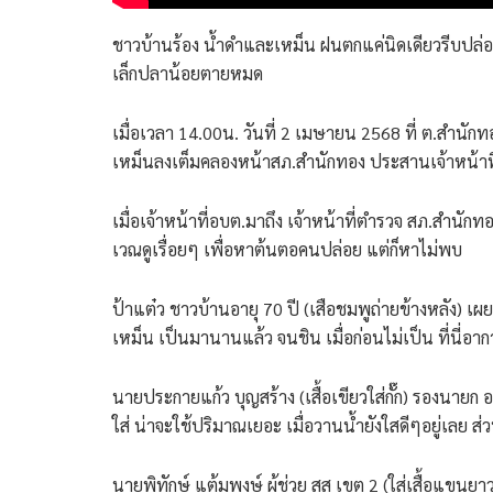
ชาวบ้านร้อง น้ำดำและเหม็น ฝนตกแค่นิดเดียวรีบปล่อยม
เล็กปลาน้อยตายหมด
เมื่อเวลา 14.00น. วันที่ 2 เมษายน 2568 ที่ ต.สำนักทอ
เหม็นลงเต็มคลองหน้าสภ.สำนักทอง ประสานเจ้าหน้าที
เมื่อเจ้าหน้าที่อบต.มาถึง เจ้าหน้าที่ตำรวจ สภ.สำนัก
เวณดูเรื่อยๆ เพื่อหาต้นตอคนปล่อย แต่ก็หาไม่พบ
ป้าแต๋ว ชาวบ้านอายุ 70 ปี (เสือชมพูถ่ายข้างหลัง) เ
เหม็น เป็นมานานแล้ว จนชิน เมื่อก่อนไม่เป็น ที่นี่อา
นายประกายแก้ว บุญสร้าง (เสื้อเขียวใส่กั๊ก) รองนาย
ใส่ น่าจะใช้ปริมาณเยอะ เมื่อวานน้ำยังใสดีๆอยู่เลย ส่
นายพิทักษ์ แต้มพงษ์ ผู้ช่วย สส เขต 2 (ใส่เสื้อแขนย