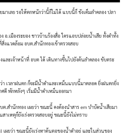
าเลย รอให้ตกหนักว่านี้ก็ไม่ได้ แบบนี้ก็ ขังเต็มลำคลอง ปลา
ง อ.เมืองระยอง ชาวบ้านร้องสื่อ ใครแอบปล่อยน้ำเสีย ทั้งดำทั้ง
่สิ่งแวดล้อม อบต.สำนักทองเข้าตรวจสอบ
ทองและเจ้าหน้าที่ อบต ได้ เดินทางขึ้นไปยังต้นลำคลอง ขับตระ
ผยว่า เวลาฝนตก ก็จะมีน้ำดำและเหม็นแบบนี้มาตลอด ยิ่งฝนตกยิ่ง
กาศดี พักหลังๆ เริ่มมีน้ำดำเหม็นออกมา
ก อบต.สำนักทอง เผยว่า ขณะนี้ คงต้องนำสาร em บำบัดน้ำเสียมา
วนสาเหตุก็ยังเร่งตรวจสอบอยู่ ขณะนี้ยังไม่ทราบ
าว) เผยว่า ขณะนี้ยังเร่งหาต้นตอของน้ำดำอยู่ และในส่วนของ