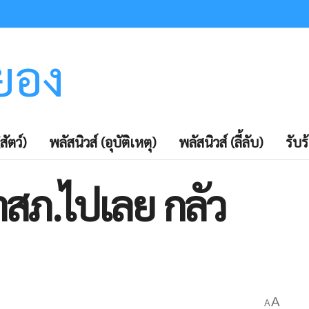
ะยอง
สัตว์)
พลัสนิวส์ (อุบัติเหตุ)
พลัสนิวส์ (ลี้ลับ)
รับร
าสภ.ไปเลย กลัว
A
A