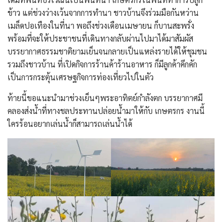
ข้าว แต่ช่วงว่างเว้นจากการทำนา ชาวบ้านจึงร่วมมือกันหว่าน
เมล็ดปอเทืองในที่นา พอถึงช่วงเดือนเมษายน ก็บานสะพรั่ง
พร้อมที่จะให้ประชาชนที่เดินทางกลับผ่านไปมาได้มาสัมผัส
บรรยากาศธรรมชาติยามเย็นจนกลายเป็นแหล่งรายได้ให้ชุมชน
รวมถึงชาวบ้าน ที่เปิดกิจการร้านค้าร้านอาหาร ก็มีลูกค้าคึกคัก
เป็นการกระตุ้นเศรษฐกิจการท่องเที่ยวไปในตัว
ท้ายนี้ขอแนะนำมาช่วงเย็นๆพระอาทิตย์กำลังตก บรรยากาศมี
คลองส่งน้ำที่ทางชลประทานปล่อยน้ำมาให้กับ เกษตรกร งานนี้
ใครร้อนอยากเล่นน้ำก็สามารถเล่นน้ำได้