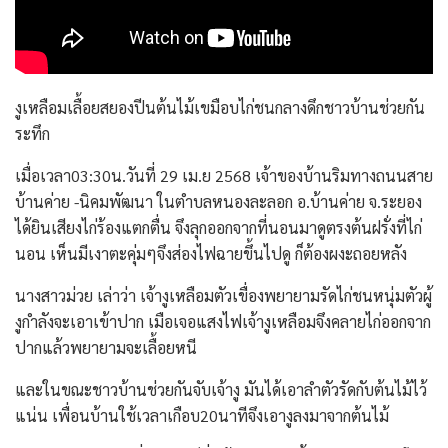
งูเหลือมเลื้อยสยองปีนต้นไม้เขมือบไก่ชนกลางดึกชาวบ้านช่วยกัน
ระทึก
เมื่อเวลา03:30น.วันที่ 29 เม.ย 2568 เจ้าของบ้านริมทางถนนสาย
บ้านค่าย -นิคมพัฒนา ในตำบลหนองละลอก อ.บ้านค่าย จ.ระยอง
ได้ยินเสียงไก่ร้องแตกตื่น จึงลุกออกจากที่นอนมาดูตรงต้นฝรั่งที่ไก่
นอน เห็นมีเงาตะคุ่มๆจึงส่องไฟฉายขึ้นไปดู ก็ต้องผงะถอยหลัง
นางสาวม่วย เล่าว่า เจ้างูเหลือมตัวเขื่องพยายามรัดไก่ชนหนุ่มตัวผู้
งูกำลังจะเอาเข้าปาก เมือเจอแสงไฟเจ้างูเหลือมจึงคลายไก่ออกจาก
ปากแล้วพยายามจะเลื้อยหนี
และในขณะชาวบ้านช่วยกันจับเจ้างู มันได้เอาลำตัวรัดกับต้นไม้ไว้
แน่น เพื่อนบ้านใช้เวลาเกือบ20นาทีจึงเอางูลงมาจากต้นไม้