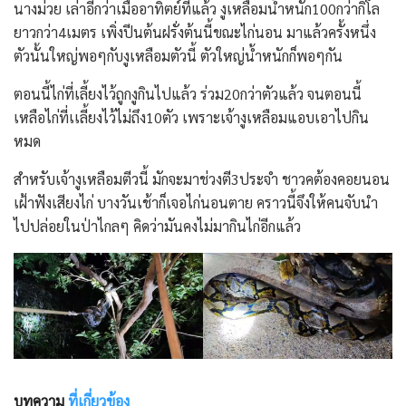
นางม่วย เล่าอีกว่าเมื่ออาทิตย์ที่แล้ว งูเหลือมน้ำหนัก100กว่ากิโล
ยาวกว่า4เมตร เพิ่งปีนต้นฝรั่งต้นนี้ขณะไก่นอน มาแล้วครั้งหนึ่ง
ตัวนั้นใหญ่พอๆกับงูเหลือมตัวนี้ ตัวใหญ่น้ำหนักก็พอๆกัน
ตอนนี้ไก่ที่เลี้ยงไว้ถูกงูกินไปแล้ว ร่วม20กว่าตัวแล้ว จนตอนนี้
เหลือไก่ที่เเลี้ยงไว้ไม่ถึง10ตัว เพราะเจ้างูเหลือมแอบเอาไปกิน
หมด
สำหรับเจ้างูเหลือมตีวนี้ มักจะมาช่วงตี3ประจำ ชาวคต้องคอยนอน
เฝ้าฟังเสียงไก่ บางวันเช้าก็เจอไก่นอนตาย คราวนี้จึงให้คนจับนำ
ไปปล่อยในป่าไกลๆ คิดว่ามันคงไม่มากินไก่อีกแล้ว
บทความ
ที่เกี่ยวข้อง