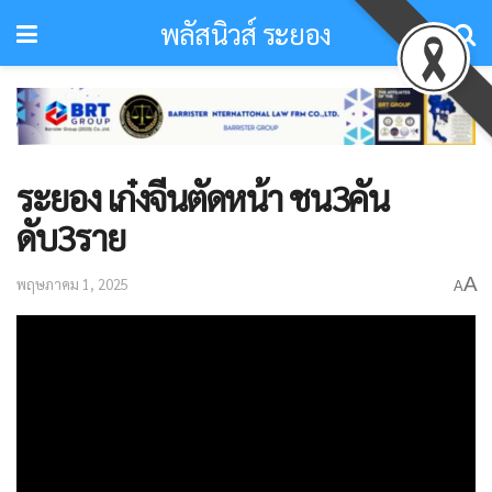
พลัสนิวส์ ระยอง
ระยอง เก๋งจีนตัดหน้า ชน3คัน
ดับ3ราย
A
พฤษภาคม 1, 2025
A