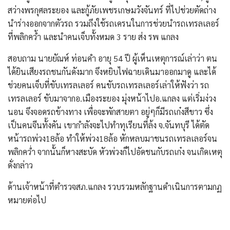
สว่างพรกุศลระยอง และกู้ภัยเพชรเกษมวังจันทร์ ที่ไปช่วยตัดถ่าง
นำร่างออกจากตัวรถ รวมถึงใช้รถเครนในการช่วยนำรถเทรลเลอร์
ที่พลิกคว้ำ และนำคนเจ็บทั้งหมด 3 ราย ส่ง รพ แกลง
สอบถาม นายยัณห์ ท่อนคำ อายุ 54 ปี ผู้เห็นเหตุการณ์เล่าว่า ตน
ได้ยินเสียงรถชนกันดังมาก จึงหยิบไฟฉายเดินมาออกมาดู และได้
ช่วยคนเจ็บที่ขับเทรลเลอร์ คนขับรถเทรลเลอร์เล่าให้ฟังว่า รถ
เทรลเลอร์ ขับมาจากอ.เมืองระยอง มุ่งหน้าไปอ.แกลง แต่เริ่มง่วง
นอน จึงจอดรถข้างทาง เพื่อจะพักสายตา อยู่ๆก็มีรถเก๋งสีขาว ซึ่ง
เป็นคนจีนทั้งคัน เขากำลังจะไปทำทุเรียนที่ล้ง จ.จันทบุรี ได้ตัด
หน้ารถพ่วง18ล้อ ทำให้พ่วง18ล้อ หักหลบมาชนรถเทรลเลอร์จน
พลิกคว่ำ จากนั้นก็หางสะบัด หัวพ่วงก็ไปอัดชนกับรถเก๋ง จนเกิดเหตุ
ดั่งกล่าว
ด้านเจ้าหน้าที่ตำรวจสภ.แกลง รวบรวมหลักฐานดำเนินการตามกฏ
หมายต่อไป