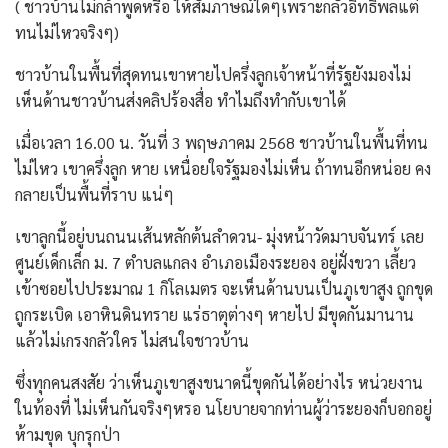
( ชาวบ้านไม่กล้าพูดหรือ ให้สัมภาษณ์ใดๆเพราะกลัวอิทธิพลแต่
ทนไม่ไหวจริงๆ)
ชาวบ้านในพื้นที่สุดทนเขาหายไปครึ่งลูกเจ้าหน้าที่รัฐยังมองไม่
เห็นด้านชาวบ้านส่งคลิปร้องสื่อ ทำไมถึงทำกับเขาได้
เมื่อเวลา 16.00 น. วันที่ 3 พฤษภาคม 2568 ชาวบ้านในพื้นที่ทน
ไม่ไหว เขาครึ่งลูก หาย เหนื่อยใจรัฐมองไม่เห็น ถ้าทนอีกหน่อย คง
กลายเป็นพื้นที่ราบ แน่ๆ
เขาลูกนี้อยู่บนถนนเส้นหลักต้นลำดวน- มุ่งหน้าวัดมาบจันทร์ เลย
ศูนย์เด็กเล็ก ม. 7 ตำบลแกลง อำเภอเมืองระยอง อยู่ฝั่งขวา เลี้ยว
เข้าซอยไปประมาณ 1 กิโลเมตร จะเห็นด้านบนเป็นภูเขาสูง ถูกขุด
ถูกระเบิด เอาหินดินทราย แร่ธาตุต่างๆ หายไป มีขุดกันมานาน
แล้วไม่เกรงกลัวใคร ไม่สนใจชาวบ้าน
ซึ่งทุกคนสงสัย ว่าเห็นภูเขาสูงขนาดนี้ขุดกันได้อย่างไร หน่วยงาน
ในท้องที่ ไม่เห็นกันจริงๆหรอ นโยบายจากท่านผู้ว่าระยองก็บอกอยู่
ห้ามขุด บุกรุกป่า