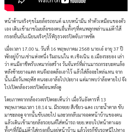
หน้าด้านจริงๆขโมยล้อรถยนต์ แบบหน้ามึน ทำตัวเหมือนของตัว
เอง เดินเข้ามาขโมยล้อของคนอื่นทั้งๆที่คนพลุกพล่านแม่ค้าใส้
กรอกยื่นยันเนียนจริงๆไร้พิรุธวงจรปิดจับภาพชัด
เมื่อเวลา 17.00 น. วันที่ 16 พฤษภาคม 2568 นายเอ๋ อายุ 37 ปี
พักอยู่บ้านเช่าแห่งหนึ่ง ริมถนนใน ต.เชิงเนิน อ.เมืองระยอง เล่า
ว่า ตนมีอาชีพรับเหมาก่อสร้าง วันจันทร์ที่ผ่านมารถกระบะตนล้อ
หลังซ้ายยางแตก ตนจึงถอดล้อเอาไว้ แล้วใส่ล้ออะไหล่แทน จาก
นั้นเมื่อวันพฤหัส ตนจะเอาล้อไปปะยาง แต่มาพบว่าล้อหายไป จึง
ไปเปิดกล้องวงจรปิดย้อนหลังดู
โดยภาพจากกล้องวงจรปิดจะเห็นว่า เมื่อวันอังคารที่ 13
พฤษภาคมเวลา 18.14 น. มีรถจยย สีเขียว-แดง เบาะน้ำตาล ขับ
มาชะลอดู จากนั้นขับเลยไป และวกกลับมาจอดหน้าบ้านของตน
แล้วเดินเข้ามายกล้อรถยนต์ใส่หน้ารถ จยย.หอบไปหน้าตาเฉย
ทั้งๆที่ก็มีแม่ค้าใส่กรอกยื่นอยู่หน้าบ้าน แล้วโจรก็ขับรถหนีไปทาง