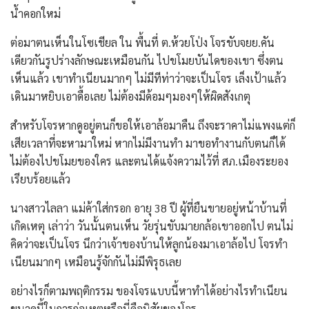
น้ำคอกใหม่
ต่อมาตนเห็นในโซเชียล ใน พื้นที่ ต.ห้วยโป่ง โจรขับจยย.คัน
เดียวกันรูปร่างลักษณะเหมือนกัน ไปขโมยบันไดของเขา ซึ่งตน
เห็นแล้ว เขาทำเนียนมากๆ ไม่มีทีท่าว่าจะเป็นโจร เล็งเป้าแล้ว
เดินมาหยิบเอาดื้อเลย ไม่ต้องมีด้อมๆมองๆให้ผิดสังเกตุ
สำหรับโจรหากดูอยู่ตนก็ขอให้เอาล้อมาคืน ถึงจะราคาไม่แพงแต่ก็
เสียเวลาที่จะหามาใหม่ หากไม่มีงานทำ มาขอทำงานกับตนก็ได้
ไม่ต้องไปขโมยของใคร และตนได้แจ้งความไว้ที่ สภ.เมืองระยอง
เรียบร้อยแล้ว
นางสาวไลลา แม่ค้าใส่กรอก อายุ 38 ปี ผู้ที่ยืนขายอยู่หน้าบ้านที่
เกิดเหตุ เล่าว่า วันนั้นตนเห็น วัยรุ่นขับมายกล้อเขาออกไป ตนไม่
คิดว่าจะเป็นโจร นึกว่าเจ้าของบ้านให้ลูกน้องมาเอาล้อไป โจรทำ
เนียนมากๆ เหมือนรู้จักกันไม่มีพิรุธเลย
อย่างไรก็ตามพฤติกรรม ของโจรแบบนี้หาทำได้อย่างไรทำเนียน
ขนาดนี้ในการก่อเหตุหรือนี่คือนิสัยของโจร