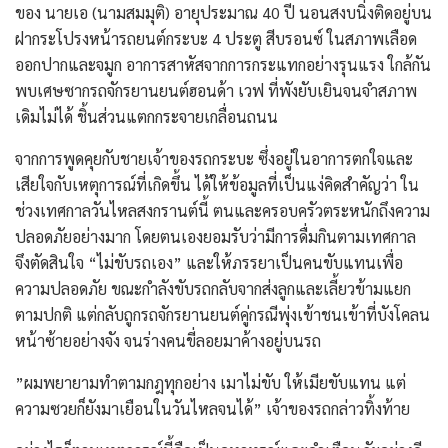
ของ นายเอ (นามสมมุติ) อายุประมาณ 40 ปี นอนสงบนิ่งติดอยู่บน
ฝากระโปรงหน้ารถยนต์กระบะ 4 ประตู สีบรอนซ์ ในสภาพเลือด
ออกปากและจมูก อาการสาหัสจากการกระแทกอย่างรุนแรง ใกล้กัน
พบเศษซากรถจักรยานยนต์ฮอนด้า เวฟ ที่พังยับเยินจนจำสภาพ
เดิมไม่ได้ ชิ้นส่วนแตกกระจายเกลื่อนถนน
​จากการพูดคุยกับชายเจ้าของรถกระบะ ซึ่งอยู่ในอาการตกใจและ
เสียใจกับเหตุการณ์ที่เกิดขึ้น ได้ให้ข้อมูลที่เป็นแง่คิดสำคัญว่า ใน
ช่วงเทศกาลวันไหลสงกรานต์นี้ ตนและครอบครัวตระหนักถึงความ
ปลอดภัยอย่างมาก โดยตนเองยอมรับว่ามีการดื่มกินตามเทศกาล
จึงตัดสินใจ “ไม่ขับรถเอง” และให้ภรรยาเป็นคนขับแทนเพื่อ
ความปลอดภัย ขณะกำลังขับรถกลับจากส่งลูกและเลี้ยวข้ามแยก
ตามปกติ แต่กลับถูกรถจักรยานยนต์คู่กรณีพุ่งเข้าชนเข้าที่บังโคลน
หน้าซ้ายอย่างจัง จนร่างคนขี่ลอยมาค้างอยู่บนรถ
​”ผมพยายามทำตามกฎทุกอย่าง เมาไม่ขับ ให้เมียขับแทน แต่
ความซวยก็ยังมาเยือนในวันไหลจนได้” เจ้าของรถกล่าวทิ้งท้าย