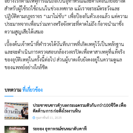
อย่างไรก็ตาม​เหตุการณ์นี้ถือเป็นอุทาหรณ์และคำเตือนภัยอย่างดี
สำหรับผู้ใช้รถใช้ถนนในช่วงเทศกาล แม้เราจะระมัดระวังและ
ปฏิบัติตามกฎจราจร “เมาไม่ขับ” เพื่อป้องกันตัวเองแล้ว แต่ความ
ประมาทจากเพื่อนร่วมทางหรือจังหวะที่คาดไม่ถึง ก็อาจนำมาซึ่ง
ความสูญเสียได้เสมอ
​เบื้องต้นเจ้าหน้าที่ตำรวจได้บันทึกภาพที่เกิดเหตุไว้เป็นหลักฐาน
และจะดำเนินการตรวจสอบกล้องวงจรปิดเพื่อหาสาเหตุที่แท้จริง
ของอุบัติเหตุในครั้งนี้ต่อไป ส่วนผู้บาดเจ็บยังคงอยู่ในความดูแล
ของแพทย์อย่างใกล้ชิด
บทความ
ที่เกี่ยวข้อง
ประชาชนชาวตำบลกระเฉดรวมตัวกัน กว่า100ชีวิต เพื่อ
คัดค้าน การ ก่อตั้งโรงงานหิน
กุมภาพันธ์ 11, 2025
ระยอง อุทาหรณ์ชนหมาดับคาที่