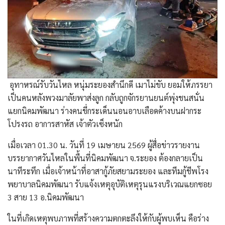
​ อุทาหรณ์รับวันไหล หนุ่มระยองสำนึกดี เมาไม่ขับ ยอมให้ภรรยา
เป็นคนหลังพวงมาลัยพาส่งลูก กลับถูกจักรยานยนต์พุ่งชนสนั่น
แยกนิคมพัฒนา ร่างคนขี่กระเด็นนอนอาบเลือดค้างบนฝากระ
โปรงรถ อาการสาหัส เจ้าตัวเซ็งหนัก
​เมื่อเวลา 01.30 น. วันที่ 19 เมษายน 2569 ผู้สื่อข่าวรายงาน
บรรยากาศวันไหลในพื้นที่นิคมพัฒนา จ.ระยอง ต้องกลายเป็น
นาทีระทึก เมื่อเจ้าหน้าที่อาสากู้ภัยสยามระยอง และทีมกู้ชีพโรง
พยาบาลนิคมพัฒนา รับแจ้งเหตุอุบัติเหตุรุนแรงบริเวณแยกซอย
3 สาย 13 อ.นิคมพัฒนา
​ในที่เกิดเหตุพบภาพที่สร้างความตกตะลึงให้กับผู้พบเห็น คือร่าง