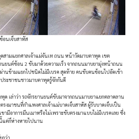
ซ้อนเจ็บสาหัส
ิดจุดสามแยกศาลเจ้าแม่จันเท ถนน หน้าวัดมาบตาพุด เขต
านยนต์ซ้อน 2 ขับมาด้วยความเร็ว จากถนนมาบยามุ่งหน้าถนน
ผ่านข้ามแยกไปชนิดไม่มีเบรค สุดท้าย คนขับคนซ้อนไปอัดเข้า
านประชาชนชาวมาบตาพุดรู้จักกันดี
าพุด เล่าว่า รถจักรยานยนต์ขับมาจากถนนมาบยาแยกตลาดลาน
บตรงมาชนที่กำแพงศาลเจ้าแม่บาดเจ็บสาหัส ผู้รับบาดเจ็บเป็น
เขามีอาการมึนเมาหรือไม่เพราะขับตรงมาแบบไม่มีเบรคเลย ซึ่ง
บนี้แต่ก็ห่างหายไปนาน
ยกว่า