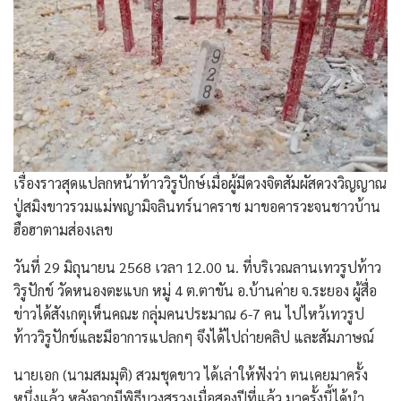
เรื่องราวสุดแปลกหน้าท้าววิรูปักษ์เมื่อผู้มีดวงจิตสัมผัสดวงวิญญาณ
ปู่สมิงขาวรวมแม่พญามิจลินทร์นาคราช มาขอคารวะจนชาวบ้าน
ฮือฮาตามส่องเลข
วันที่ 29 มิถุนายน 2568 เวลา 12.00 น. ที่บริเวณลานเทวรูปท้าว
วิรูปักข์ วัดหนองตะแบก หมู่ 4 ต.ตาขัน อ.บ้านค่าย จ.ระยอง ผู้สื่อ
ข่าวได้สังเกตุเห็นคณะ กลุ่มคนประมาณ 6-7 คน ไปไหว้เทวรูป
ท้าววิรูปักข์และมีอาการแปลกๆ จึงได้ไปถ่ายคลิป และสัมภาษณ์
นายเอก (นามสมมุติ) สวมชุดขาว ได้เล่าให้ฟังว่า ตนเคยมาครั้ง
หนึ่งแล้ว หลังจากมีพิธีบวงสรวงเมื่อสองปีที่แล้ว มาครั้งนี้ได้นำ