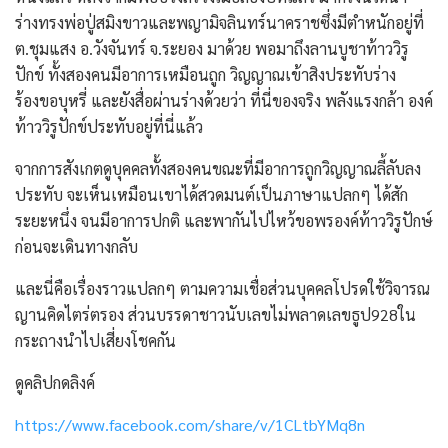
ร่างทรงพ่อปู่สมิงขาวและพญามิจลินทร์นาคราชซึ่งมีตำหนักอยู่ที่
ต.ชุมแสง อ.วังจันทร์ จ.ระยอง มาด้วย พอมาถึงลานบูชาท้าววิรู
ปักข์ ทั้งสองคนมีอาการเหมือนถูก วิญญาณเข้าสิงประทับร่าง
ร้องขอบุหรี่ และยังสื่อผ่านร่างด้วยว่า ที่นี่ของจริง พลังแรงกล้า องค์
ท้าววิรูปักข์ประทับอยู่ที่นี่แล้ว
จากการสังเกตดูบุคคลทั้งสองคนขณะที่มีอาการถูกวิญญาณลี้ลับลง
ประทับ จะเห็นเหมือนเขาได้สวดมนต์เป็นภาษาแปลกๆ ได้สัก
ระยะหนึ่ง จนมีอาการปกติ และพากันไปไหว้ขอพรองค์ท้าววิรูปักษ์
ก่อนจะเดินทางกลับ
และนี่คือเรื่องราวแปลกๆ ตามความเชื่อส่วนบุคคลโปรดใช้วิจารณ
ญานคิดไตร่ตรอง ส่วนบรรดาชาวนับเลขไม่พลาดเลขธูป928ใน
กระถางนำไปเสี่ยงโชคกัน
ดูคลิปกดลิงค์
https://www.facebook.com/share/v/1CLtbYMq8n