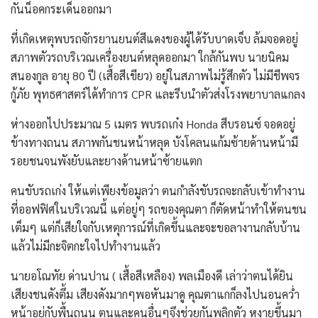
กันน็อคกระเด็นออกมา
ที่เกิดเหตุพบรถจักรยานยนต์สีแดงของผู้ได้รับบาดเจ็บ ล้มจอดอยู่
สภาพตัวรถบริเวณเครื่องยนต์หลุดออกมา ใกล้กันพบ นายนิคม
สนองกูล อายุ 80 ปี (เสื้อสีเขียว) อยู่ในสภาพไม่รู้สึกตัว ไม่มีชีพจร
กู้ภัย พุทธศาสตร์ได้ทำการ CPR และรีบนำตัวส่งโรงพยาบาลแกลง
ห่างออกไปประมาณ 5 เมตร พบรถเก๋ง Honda สีบรอนซ์ จอดอยู่
ข้างทางถนน สภาพกันชนหน้าหลุด บังโคลนแก้มซ้ายด้านหน้ามี
รอยชนจนพังยับและยางด้านหน้าซ้ายแตก
คนขับรถเก่ง ให้แต่เพียงข้อมูลว่า ตนกำลังขับรถจะกลับเข้าทำงาน
ที่ออฟฟิศในบริเวณนี้ แต่อยู่ๆ รถของคุณตา ก็ตัดหน้าทำให้ตนชน
เต็มๆ แต่ก็เสียใจกับเหตุการณ์ที่เกิดขึ้นและจะขอลางานกลับบ้าน
แล้วไม่มีกะจิตกะใจไปทำงานแล้ว
นายอโณทัย ด่านปาน ( เสื้อสีเหลือง) พลเมืองดี เล่าว่าตนได้ยิน
เสียงชนดังตึ้ม เสียงดังมากๆพอหันมาดู คุณตาแกก็ลงไปนอนคว่ำ
หน้าอยู่กับพื้นถนน ตนและคนอื่นๆจึงช่วยกันพลิกตัว หงายขึ้นมา