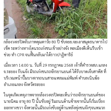
กล้องวงจรปิดจับภาพคุณตาวัย 80 ปี ขับจยย.จะเอาสมุดธนาคารไป
เช็ค ระหว่างทางโดนรถเก๋งชนเข้าอย่างจัง พลเมืองดีเห็นรีบเข้า
ช่วย ทำ CPR จนฟื้นกลับมาได้ราวปาฏิหาริย์
เมื่อเวลา 14:00 น. วันที่ 29 กรกฎาคม 2568 เจ้าที่ตำรวจสภ.แกลง
จ.ระยอง รับแจ้ง มีรถเก๋งชนรถจักรยานยนต์ ได้รับบาดเจ็บสาหัส ที่
บริเวณหน้าปั๊มบางจากถนนสายแหลมแม่พิมพ์ ตำบลเนินฆ้อ
อำเภอแกลง จังหวัดระยอง
ในจุดเกิดเหตุภาพจากกล้องวงจรปิดจะเห็นว่ารถจักรยานยนต์ของ
นายนิคม อายุ 80 ปี นั้นขับอยู่ ริมถนนด้านซ้ายจากนั้นก็เริ่มเบี่ยง
ออกทางขวา จังหวะนั้นมีรถเก๋งขับอยู่ด้านหลังพุ่งชนจังๆจนหมวก