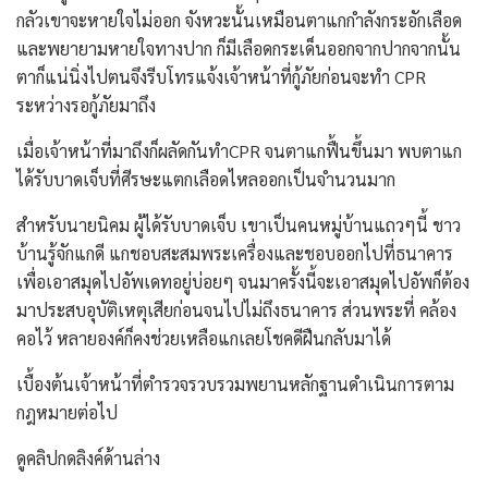
กลัวเขาจะหายใจไม่ออก จังหวะนั้นเหมือนตาแกกำลังกระอักเลือด
และพยายามหายใจทางปาก ก็มีเลือดกระเด็นออกจากปากจากนั้น
ตาก็แน่นิ่งไปตนจึงรีบโทรแจ้งเจ้าหน้าที่กู้ภัยก่อนจะทำ CPR
ระหว่างรอกู้ภัยมาถึง
เมื่อเจ้าหน้าที่มาถึงก็ผลัดกันทำCPR จนตาแกฟื้นขึ้นมา พบตาแก
ได้รับบาดเจ็บที่ศีรษะแตกเลือดไหลออกเป็นจำนวนมาก
สำหรับนายนิคม ผู้ได้รับบาดเจ็บ เขาเป็นคนหมู่บ้านแถวๆนี้ ชาว
บ้านรู้จักแกดี แกชอบสะสมพระเครื่องและชอบออกไปที่ธนาคาร
เพื่อเอาสมุดไปอัพเดทอยู่บ่อยๆ จนมาครั้งนี้จะเอาสมุดไปอัพก็ต้อง
มาประสบอุบัติเหตุเสียก่อนจนไปไม่ถึงธนาคาร ส่วนพระที่ คล้อง
คอไว้ หลายองค์ก็คงช่วยเหลือแกเลยโชคดีฝืนกลับมาได้
เบื้องต้นเจ้าหน้าที่ตำรวจรวบรวมพยานหลักฐานดำเนินการตาม
กฎหมายต่อไป
ดูคลิปกดลิงค์ด้านล่าง