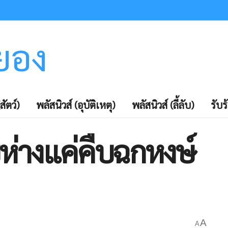
ะยอง
สัตว์)
พลัสนิวส์ (อุบัติเหตุ)
พลัสนิวส์ (ลี้ลับ)
รับร
ห่างแค่คืบฉกหงษ์
A
A