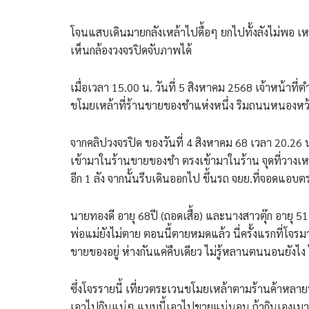
โจนแสบเดินมายกลังเหล้าไปดื้อๆ ยกไปทั้งลังไม่พอ เ
เห็นกล้องวงจรปิดจับภาพได้
เมื่อเวลา 15.00 น. วันที่ 5 สิงหาคม 2568 เจ้าหน้าที
ขโมยเหล้าที่ร้านขายของชำแห่งหนึ่ง ริมถนนหนองหว้า
จากคลิปวงจรปิด ของวันที่ 4 สิงหาคม 68 เวลา 20.26
เข้ามาในร้านขายของชำ ตรงเข้ามาในร้าน จุดที่วางเ
อีก 1 ลัง จากนั้นรีบเดินออกไป ขึ้นรถ จยย.ที่จอดแอบต
นายทองดี อายุ 68ปี (ถอดเสื้อ) และนางสาวตุ๊ก อายุ 51 ป
พ่อแม่ยังไม่ตาย ตอนนี้ตายหมดแล้ว นี่ครั้งแรกที่โ
ขายของอยู่ ห่างกันแค่คืบเดียว ไม่รู้หลานตนนอนยังไง ไ
ซึ่งโจรรายนี้ เที่ยวตระเวนขโมยเหล้าตามร้านค้าหลายพื
เอาไปกินแน่ๆ แบบนี้เอาไปขายแน่นอน ถ้ากินเองเมาขี้