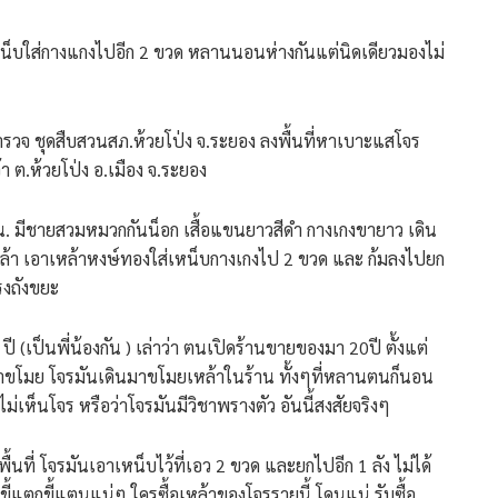
หน็บใส่กางแกงไปอีก 2 ขวด หลานนอนห่างกันแต่นิดเดียวมองไม่
่ตำรวจ ชุดสืบสวนสภ.ห้วยโป่ง จ.ระยอง ลงพื้นที่หาเบาะแสโจร
 ต.ห้วยโป่ง อ.เมือง จ.ระยอง
 น. มีชายสวมหมวกกันน็อก เสื้อแขนยาวสีดำ กางเกงขายาว เดิน
หล้า เอาเหล้าหงษ์ทองใส่เหน็บกางเกงไป 2 ขวด และ ก้มลงไปยก
รงถังขยะ
ี (เป็นพี่น้องกัน ) เล่าว่า ตนเปิดร้านขายของมา 20ปี ตั้งแต่
จรมาขโมย โจรมันเดินมาขโมยเหล้าในร้าน ทั้งๆที่หลานตนก็นอน
ม่เห็นโจร หรือว่าโจรมันมีวิชาพรางตัว อันนี้สงสัยจริงๆ
้นที่ โจรมันเอาเหน็บไว้ที่เอว 2 ขวด และยกไปอีก 1 ลัง ไม่ได้
แตกขี้แตนแน่ๆ ใครซื้อเหล้าของโจรรายนี้ โดนแน่ รับซื้อ