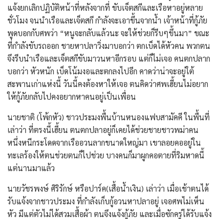
แจ้งยกเลิกปฏิบัติหน้าที่หลังจากที่ ขับเจ็ตสกีและเรือหาอยู่หลาย
ชั่วโมง จนนำเรือและเจ็ตสกี กำลังจะเอาขึ้นจากน้ำ เจ้าหน้าที่กู้ภัย
พูดบอกกับศพว่า “หนูจะกลับแล้วนะ จะให้ช่วยก็รีบๆขึ้นมา” ขณะ
ที่กำลังขับรถออก ชายหาปลาวิ่งมาบอกว่า ตกเบ็ดได้หัวคน พวกตน
จึงรีบนำเรือและเจ็ตสกีขับมาวนหาอีกรอบ แต่ก็ไม่เจอ คนตกปลาก
บอกว่า หัวหนัก เบ็ดโน้มงอและตกลงไปอีก คาดว่าน่าจะอยู่ใต้
สะพานเก่าแห่งนี้ วันนี้คงต้องหาให้เจอ ตนคิดว่าศพเฮี้ยนไม่อยาก
ให้กู้ภัยกลับไปคงอยากหาคนอยู่เป็นเพื่อน
นายชาติ (โพ้กหัว) ชาวประมงพื้นบ้านหนองแฟบสามัคคี ในพื้นที่
เล่าว่า ที่ตรงนี้เฮี้ยน ตนตกปลาอยู่ก็เคยได้ช่วยชายชาวพม่าคน
หนึ่งหนีกระโดดจากเรืออวนลากขนาดใหญ่มา เขาลอยคออยู่ใน
ทะเลร้องให้ตนช่วยตนก็ไปช่วย บางคนก็มาผูกคอตายที่ริมหาดนี้
แต่นานมาแล้ว
นายวัชรพงษ์ ศิริรักษ์ หรือปาร์ค(เสื้อน้ำเงิน) เล่าว่า เมื่อเช้าตนได้
รับแจ้งจากชาวประมง ที่กำลังเก็บกู้อวนหาปลาอยู่ เจอศพไม่เห็น
หัว มีแต่ตัวไม่ได้สวมเสื้อผ้า ตนจึงแจ้งกู้ภัย และเมื่อซักครู่ได้รับแจ้ง