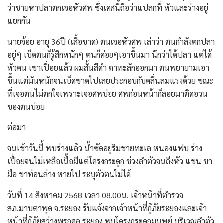
ว่าชายหาปลาตกเจอหัวศพ ซึ่งเคสนี้ถือว่าแปลกที่ หัวและร่างอยู่
แยกกัน
นายจ้อย อายุ 36ปี (เสื้อขาด) ตนเจอหัวศพ เล่าว่า ตนกำลังตกปลา
อยู่ๆ เบ็ดตนก็รู้สึกหนักๆ ตนก็ค่อยๆเอาขึ้นมา นึกว่าได้ปลา แต่ได้
หัวคน เขาเปื่อยแล้ว ผมสั้นสีดำ ตาทะลักออกมา ตนพยายามเอา
ขึ้นแต่มันหนักจนเบ็ดขาดไปเลยประกอบกับคลื่นลมแรงด้วย ขณะ
ที่เจอตนไม่ตกใจเพราะเจอศพบ่อย ศพก่อนหน้าก็ลอยมาติดอวน
ของตนบ่อย
ต่อมา
จนเช้าวันนี้ พบร่างแล้ว น้ำซัดอยู่ริมชายทะเล หนองแฟบ ร่าง
เปื่อยจนไม่เหลือเนื้อมีแต่โครงกระดูก ช่วงลำตัวจนถึงหัว แขน ขา
มือ ขาท่อนล่าง หายไป ระบุตัวตนไม่ได้
วันที่ 14 สิงหาคม 2568 เวลา 08.00น. เจ้าหน้าที่ตำรวจ
สภ.มาบตาพุด จ.ระยอง รับแจ้งจากเจ้าหน้าที่กู้ภัยระยองและเจ้า
หน้าที่กู้ภัยสว่างพรกุศล ระยอง พบโครงกระดูกมนุษย์ บริเวณลำตัว