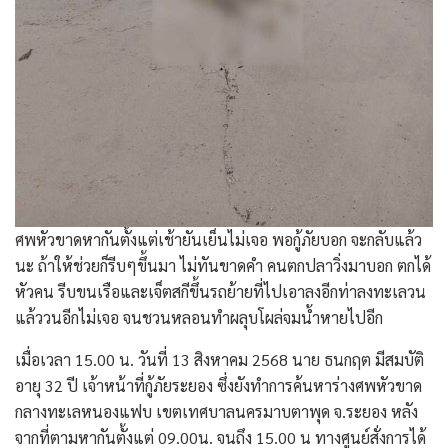
ศพหัวขาดหากันตั้งแต่เช้ายันเย็นไม่เจอ พอกู้ภัยบอก จะกลับแล้ว
นะ ถ้าให้ช่วยก็รีบๆขึ้นมา ไม่ทันขาดคำ คนตกปลาวิ่งมาบอก ตกได้
หัวคน รีบขนเรือและเจ็ตสกีขึ้นรถย้ายที่ไปเอาลงอีกท่าลงทะเลวน
แล้ววนอีกไม่เจอ จนชวนหลอนทำผลุบโผล่จมน้ำหายไปอีก
เมื่อเวลา 15.00 น. วันที่ 13 สิงหาคม 2568 นาย ธนกฤต มีสมบัติ
อายุ 32 ปี เจ้าหน้าที่กู้ภัยระยอง ซึ่งยังทำการค้นหาร่างศพหัวขาด
กลางทะเลหนองแฟบ เขตเทศบาลนครมาบตาพุด จ.ระยอง หลัง
จากที่ตามหากันตั้งแต่ 09.00น. จนถึง 15.00 น ทางศูนย์สั่งการได้