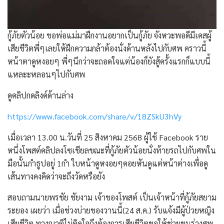
กู้ภัยตัวน้อย ขอพ่อแม่มาฝึกงานอยากเป็นกู้ภัย จังหวะพอดีมีเคสผู้
เสียชีวิตพี่ๆเลยให้ฝึกความกล้าต้องนั่งด้านหลังไปกับศพ คราวนี้
หน้าตาดูหงอยๆ พี่ๆนึกว่าจะถอดใจแต่น้องก็ยังสู้ครั้งแรกก็แบบนี้
แหละะหลอนๆไปกับศพ
ดูคลิปกดลิงค์ด้านล่าง
https://www.facebook.com/share/v/18ZSkU3hVy
เมื่อเวลา 13.00 น.วันที่ 25 สิงหาคม 2568 ผู้ใช้ Facebook ราย
หนึ่งโพสต์คลิปลงโซเชียลขณะที่กู้ภัยตัวน้อยนั่งท้ายรถไปกับศพใน
มือนั้นกำธูปอยู่ 1กำ ใบหน้าดูหงอยๆคอยหันดูแต่หน้าต่างเพื่อดู
เส้นทางคงคิดว่าจะถึงวัดหรือยัง
สอบถามนายพรชัย ชัยงาม เจ้าของโพสต์ เป็นเจ้าหน้าที่กู้ภัยสยาม
ระยอง เผยว่า เมื่อช่วงบ่ายของวานนี้(24 ส.ค.) รับแจ้งมีผู้ป่วยหญิง
เสียชีวิต ทางญาติไม่ติดใจถึงต้องการเสียชีวิตขอให้ช่วยขนร่างศพ