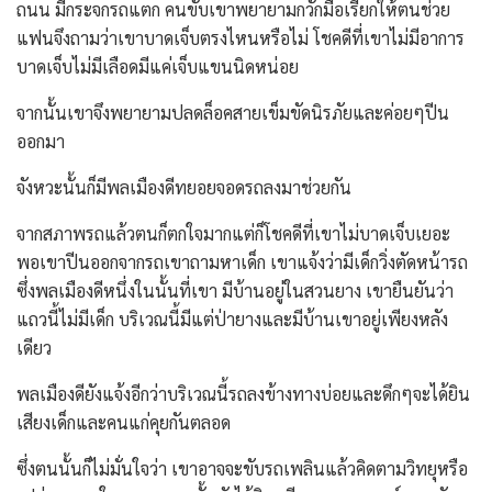
ถนน มีกระจกรถแตก คนขับเขาพยายามกวักมือเรียกให้ตนช่วย
แฟนจึงถามว่าเขาบาดเจ็บตรงไหนหรือไม่ โชคดีที่เขาไม่มีอาการ
บาดเจ็บไม่มีเลือดมีแค่เจ็บแขนนิดหน่อย
จากนั้นเขาจึงพยายามปลดล็อคสายเข็มขัดนิรภัยและค่อยๆปีน
ออกมา
จังหวะนั้นก็มีพลเมืองดีทยอยจอดรถลงมาช่วยกัน
จากสภาพรถแล้วตนก็ตกใจมากแต่ก็โชคดีที่เขาไม่บาดเจ็บเยอะ
พอเขาปีนออกจากรถเขาถามหาเด็ก เขาแจ้งว่ามีเด็กวิ่งตัดหน้ารถ
ซึ่งพลเมืองดีหนึ่งในนั้นที่เขา มีบ้านอยู่ในสวนยาง เขายืนยันว่า
แถวนี้ไม่มีเด็ก บริเวณนี้มีแต่ป่ายางและมีบ้านเขาอยู่เพียงหลัง
เดียว
พลเมืองดียังแจ้งอีกว่าบริเวณนี้รถลงข้างทางบ่อยและดึกๆจะได้ยิน
เสียงเด็กและคนแก่คุยกันตลอด
ซึ่งตนนั้นก็ไม่มั่นใจว่า เขาอาจจะขับรถเพลินแล้วคิดตามวิทยุหรือ