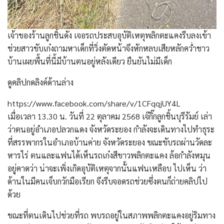
เจ้าของร้านลูกชิ้นดัง เจอรถประสบอุบัติเหตุพลิกตะแคงรีบลงเข้า
ช่วยสาวขับเก๋งถามหาเด็กที่วิ่งตัดหน้าจึงหักหลบเสียหลักคว่ำชาว
บ้านเผยพื้นที่นี้มีบ้านตนอยู่หลังเดียว ยืนยันไม่มีเด็ก
ดูคลิปกดลิงค์ด้านล่าง
https://www.facebook.com/share/v/1CFqqjUY4L
เมื่อเวลา 13.30 น. วันที่ 22 ตุลาคม 2568 เจ๊กิ๊กลูกชิ้นบุรีรัมย์ เล่า
ว่าตนอยู่อำเภอปลวกแดง จังหวัดระยอง กำลังจะเดินทางไปทำธุระ
ที่สรรพากรในอำเภอบ้านค่าย จังหวัดระยอง ขณะขับรถผ่านวัดละ
หารไร่ ตนและแฟนได้เห็นรถเก๋งสีขาวพลิกตะแคง ล้อกำลังหมุน
อยู่คาดว่า น่าจะเพิ่งเกิดอุบัติเหตุจากนั้นแฟนเหลือบ ไปเห็น ว่า
ด้านในมีคนเจ็บกวักมือเรียก จึงรีบจอดรถช่วยซึ่งตนก็ถ่ายคลิปไป
ด้วย
ขณะที่ตนเดินไปช่วยที่รถ พบรถอยู่ในสภาพพลิกตะแคงอยู่ริมทาง