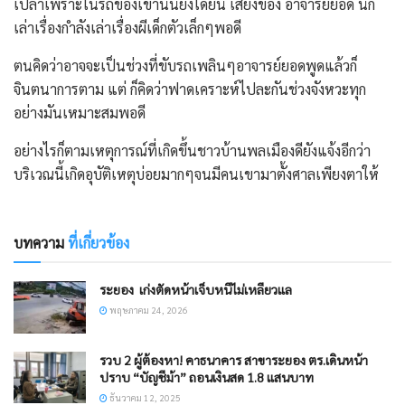
เปล่าเพราะในรถของเขานั้นยังได้ยิน เสียงของ อาจารย์ยอด นัก
เล่าเรื่องกำลังเล่าเรื่องผีเด็กตัวเล็กๆพอดี
ตนคิดว่าอาจจะเป็นช่วงที่ขับรถเพลินๆอาจารย์ยอดพูดแล้วก็
จินตนาการตาม แต่ ก็คิดว่าฟาดเคราะห์ไปละกันช่วงจังหวะทุก
อย่างมันเหมาะสมพอดี
อย่างไรก็ตามเหตุการณ์ที่เกิดขึ้นชาวบ้านพลเมืองดียังแจ้งอีกว่า
บริเวณนี้เกิดอุบัติเหตุบ่อยมากๆจนมีคนเขามาตั้งศาลเพียงตาให้
บทความ
ที่เกี่ยวข้อง
ระยอง ​ เก่งตัดหน้าเจ็บหนีไม่เหลียวแล
พฤษภาคม 24, 2026
รวบ 2 ผู้ต้องหา! คาธนาคาร สาขาระยอง ตร.เดินหน้า
ปราบ “บัญชีม้า” ถอนเงินสด 1.8 แสนบาท
ธันวาคม 12, 2025