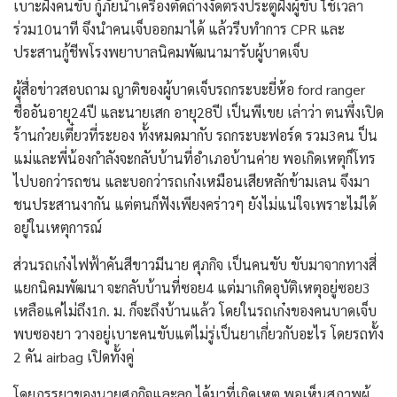
เบาะฝั่งคนขับ กู้ภัยนำเครื่องตัดถ่างงัดตรงประตูฝั่งผู้ขับ ใ้ช้เวลา
ร่วม10นาที จึงนำคนเจ็บออกมาได้ แล้วรีบทำการ CPR และ
ประสานกู้ชีพโรงพยาบาลนิคมพัฒนามารับผู้บาดเจ็บ
ผู้สื่อข่าวสอบถาม ญาติของผู้บาดเจ็บรถกระบะยี่ห้อ ford ranger
ชื่ออันอายุ24ปี และนายเสก อายุ28ปี เป็นพีเขย เล่าว่า ตนพึ่งเปิด
ร้านก๋วยเตี๋ยวที่ระยอง ทั้งหมดมากับ รถกระบะฟอร์ด รวม3คน ป็น
แม่และพี่น้องกำลังจะกลับบ้านที่อำเภอบ้านค่าย พอเกิดเหตุก็โทร
ไปบอกว่ารถชน และบอกว่ารถเก๋งเหมือนเสียหลักข้ามเลน จึงมา
ชนประสานงากัน แต่ตนก็ฟังเพียงคร่าวๆ ยังไม่แน่ใจเพราะไม่ได้
อยู่ในเหตุการณ์
ส่วนรถเก๋งไฟฟ้าคันสีขาวมีนาย ศุภกิจ เป็นคนขับ ขับมาจากทางสี่
แยกนิคมพัฒนา จะกลับบ้านที่ซอย4 แต่มาเกิดอุบัติเหตุอยู่ซอย3
เหลือแค่ไม่ถึง1ก. ม. ก็จะถึงบ้านแล้ว โดยในรถเก๋งของคนบาดเจ็บ
พบซองยา วางอยู่เบาะคนขับแต่ไม่รู่เป็นยาเกี่ยวกับอะไร โดยรถทั้ง
2 คัน airbag เปิดทั้งคู่
โดยภรรยาของนายศุภกิจและลูก ได้มาที่เกิดเหตุ พอเห็นสภาพผู้