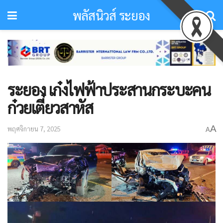
พลัสนิวส์ ระยอง
ระยอง เก๋งไฟฟ้าประสานกระบะคน
ก๋วยเตี๋ยวสาหัส
A
พฤศจิกายน 7, 2025
A