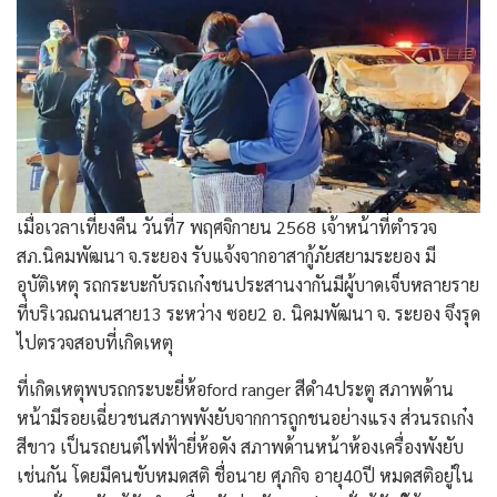
เมื่อเวลาเที่ยงคืน วันที่7 พฤศจิกายน 2568 เจ้าหน้าที่ตำรวจ
สภ.นิคมพัฒนา จ.ระยอง รับแจ้งจากอาสากู้ภัยสยามระยอง มี
อุบัติเหตุ รถกระบะกับรถเก๋งชนประสานงากันมีผู้บาดเจ็บหลายราย
ที่บริเวณถนนสาย13 ระหว่าง ซอย2 อ. นิคมพัฒนา จ. ระยอง จึงรุด
ไปตรวจสอบที่เกิดเหตุ
ที่เกิดเหตุพบรถกระบะยี่ห้อford ranger สีดำ4ประตู สภาพด้าน
หน้ามีรอยเฉี่ยวชนสภาพพังยับจากการถูกชนอย่างแรง ส่วนรถเก๋ง
สีขาว เป็นรถยนต์ไฟฟ้ายี่ห้อดัง สภาพด้านหน้าห้องเครื่องพังยับ
เช่นกัน โดยมีคนขับหมดสติ ชื่อนาย ศุภกิจ อายุ40ปี หมดสติอยู่ใน