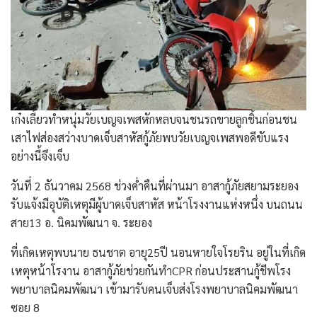
เก๋งเลี้ยวทำหนุ่มวัยเบญจเพสหักหลบจนชนรถขายลูกชิ้นก่อนชน
เสาไฟส่องสว่างบาดเจ็บสาหัสกู้ภัยพบวัยเบญจเพสพอดีขับแรง
อย่างนี้จึงเจ็บ
วันที่ 2 ธันวาคม 2568 ช่วงค่ำคืนที่ผ่านมา อาสากู้ภัยสยามระยอง
รับแจ้งมีอุบัติเหตุมีผู้บาดเจ็บสาหัส หน้าโรงงานแห่งหนึ่ง บนถนน
สาย13 อ. นิคมพัฒนา จ. ระยอง
ที่เกิดเหตุพบนาย ธนชาต อายุ25ปี นอนหายใจโรยริน อยู่ในที่เกิด
เหตุหน้าโรงาน อาสากู้ภัยช่วยกันทำCPR ก่อนประสานกู้ชีพโรง
พยาบาลนิคมพัฒนา เข้ามารับคนเจ็บส่งโรงพยาบาลนิคมพัฒนา
ซอย 8