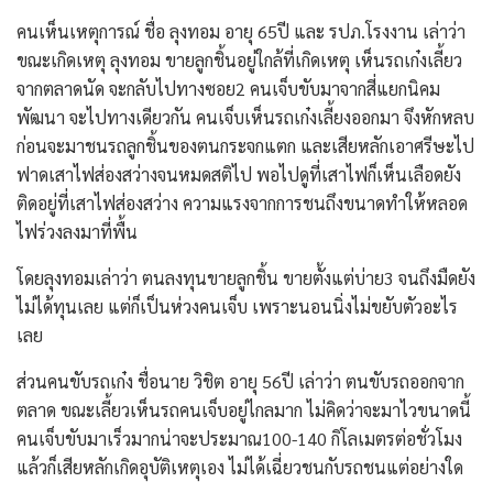
คนเห็นเหตุการณ์ ชื่อ ลุงทอม อายุ 65ปี และ รปภ.โรงงาน เล่าว่า
ขณะเกิดเหตุ ลุงทอม ขายลูกชิ้นอยู่ใกล้ที่เกิดเหตุ เห็นรถเก๋งเลี้ยว
จากตลาดนัด จะกลับไปทางซอย2 คนเจ็บขับมาจากสี่แยกนิคม
พัฒนา จะไปทางเดียวกัน คนเจ็บเห็นรถเก๋งเลี้ยงออกมา จึงหักหลบ
ก่อนจะมาชนรถลูกชิ้นของตนกระจกแตก และเสียหลักเอาศรีษะไป
ฟาดเสาไฟส่องสว่างจนหมดสติไป พอไปดูที่เสาไฟก็เห็นเลือดยัง
ติดอยู่ที่เสาไฟส่องสว่าง ความแรงจากการชนถึงขนาดทำให้หลอด
ไฟร่วงลงมาที่พื้น
โดยลุงทอมเล่าว่า ตนลงทุนขายลูกชิ้น ขายตั้งแต่บ่าย3 จนถึงมืดยัง
ไม่ได้ทุนเลย แต่ก็เป็นห่วงคนเจ็บ เพราะนอนนิ่งไม่ขยับตัวอะไร
เลย
ส่วนคนขับรถเก๋ง ชื่อนาย วิชิต อายุ 56ปี เล่าว่า ตนขับรถออกจาก
ตลาด ขณะเลี้ยวเห็นรถคนเจ็บอยู่ไกลมาก ไม่คิดว่าจะมาไวขนาดนี้
คนเจ็บขับมาเร็วมากน่าจะประมาณ100-140 กิโลเมตรต่อชั่วโมง
แล้วก็เสียหลักเกิดอุบัติเหตุเอง ไม่ได้เฉี่ยวชนกับรถชนแต่อย่างใด