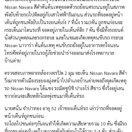
Nissan Navara สีดำคันต้นเหตุจอดหัวรถย้อนศรถนนอยู่ในสภาพ
พังยับท้ายรถไปติดอยู่กับเสาไฟฟ้าริมถนน ส่วนรถที่จอดอยู่หน้า
เต้นท์ถูกชนพังยับเป็นรถยนต์เก๋ง 7 ที่นั่ง รวม3คัน ถูกชนก่อนจะ
กระเด็นมาโดนรถที่ จอดอยู่ภายในเต็นท์อีก 7 คัน ซึ่งมีทั้งรถยนต์
นั่งส่วนบุคคลและรถกระบะ และในขณะเกิดเหตุคนขับรถ กระบะ
Nissan นาวาร่า คันต้นเหตุ คนขับรถยังอยู่ในอาการตกใจนอน
โทรศัพท์อยู่ภายในรถกู้ภัยช่วยนำร่างออกมาส่งโรงพยาบาล
บ้านค่าย
ตรวจสอบภาพจากกล้องวงจรปิด 2 มุม จะเห็น Nissan Navara สีดำ
วิ่งมาจากตัวเมืองระยองมุ่งหน้าไปอำเภอบ้านค่ายพอถึงจุดเกิดเหตุ
รถ Nissan Navara ได้แซง รถมิตซูบิชิ ปาเจโร่ สีขาว ซึ่งวิ่งอยู่เลน
ขวาก่อนจะเสียหลักไถลพุ่งชนมาที่เต็นท์รถ
นายสนั่น จำปาทอง อายุ 52 เจ้าของเต็นท์รถ เล่าว่ารถที่จอดอยู่
หน้าเต็นท์ถูกชนก่อน
รถไถลไปชนต่อๆกันจนทำให้เกิดความเสียหายรวม 10 คัน ซึ่งมีรถ
ที่ถูกชนต่อๆกันอยู่ในสภาพพังยับซ่อมไม่ได้รวม 3-4 คัน ส่วนคัน