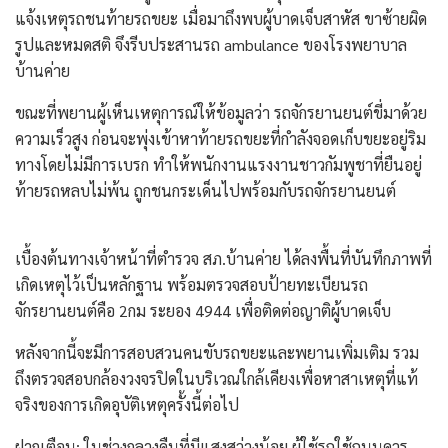
แจ้งเหตุรถชนท้ายรถขยะ เมื่อมาถึงพบผู้บาดเจ็บสาหัส ขาซ้ายผิด
รูปและหมดสติ จึงรีบประสานรถ ambulance ของโรงพยาบาล
บ้านค่าย
​ขณะที่พยานผู้เห็นเหตุการณ์ให้ข้อมูลว่า รถจักรยานยนต์ขี่มาด้วย
ความเร็วสูง ก่อนจะพุ่งเข้าหาท้ายรถขยะที่กำลังจอดเก็บขยะอยู่ริม
ทางโดยไม่มีการเบรก ทำให้พนักงานแรงงานชาวกัมพูชาที่ยืนอยู่
ท้ายรถหลบไม่พ้น ถูกชนกระเด็นไปพร้อมกับรถจักรยานยนต์
​เบื้องต้นทางเจ้าหน้าที่ตำรวจ สภ.บ้านค่าย ได้ลงพื้นที่บันทึกภาพที่
เกิดเหตุไว้เป็นหลักฐาน พร้อมตรวจสอบป้ายทะเบียนรถ
จักรยานยนต์คือ 2กม ระยอง 4944 เพื่อติดต่อญาติผู้บาดเจ็บ
หลังจากนี้จะมีการสอบสวนคนขับรถขยะและพยานเพิ่มเติม รวม
ถึงตรวจสอบกล้องวงจรปิดในบริเวณใกล้เคียงเพื่อหาสาเหตุที่แท้
จริงของการเกิดอุบัติเหตุครั้งนี้ต่อไป
​ฝากเตือน: ในช่วงกลางคืนที่มีแสงสว่างน้อย ผู้ใช้รถใช้ถนนควร