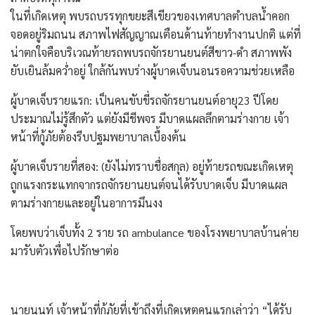
​ในที่เกิดเหตุ พบรถบรรทุกขยะสีเขียวของเทศบาลตำบลน้ำคอก
จอดอยู่ริมถนน สภาพไฟสัญญาณเตือนด้านท้ายทำงานปกติ แต่ที่
น่าตกใจคือบริเวณท้ายรถพบรถจักรยานยนต์สีขาว-ดำ สภาพพัง
ยับเยินล้มคว่ำอยู่ ใกล้กันพบร่างผู้บาดเจ็บนอนรอความช่วยเหลือ
​ผู้บาดเจ็บรายแรก: เป็นคนขับขี่รถจักรยานยนต์อายุ23 ปีโดย
ประมาณไม่รู้สึกตัว แต่ยังมีชีพจร มีบาดแผลลึกตามร่างกาย เจ้า
หน้าที่กู้ภัยต้องรีบปฐมพยาบาลเบื้องต้น
​ผู้บาดเจ็บรายที่สอง: (ยังไม่ทราบชื่อสกุล) อยู่ท้ายรถขณะเกิดเหตุ
ถูกแรงกระแทกจากรถจักรยานยนต์จนได้รับบาดเจ็บ มีบาดแผล
ตามร่างกายและอยู่ในอาการมึนงง
โดยพบว่าเจ็บทั้ง 2 ราย รถ ambulance ของโรงพยาบาลบ้านค่าย
มารับตัวเพื่อไปรักษาต่อ
นายนนท์ ​เจ้าหน้าที่กู้ภัยที่เข้าถึงที่เกิดเหตุคนแรกเล่าว่า “ได้รับ