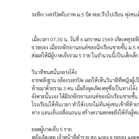
ระทึก! วงจรปิดจับภาพ ม.5 บิด จยย.รีบไปเรียน พุ่งชน
เมื่อเวลา 07.30 น. วันที่ 6 มกราคม 2569 เกิดเหตุร
จ.ระยอง เมื่อรถจักรยานยนต์ของนักเรียนชายชั้น ม.5 พ
ส่งผลให้มีผู้บาดเจ็บรวม 5 ราย ในจำนวนนี้เป็นเด็กเล็ก
​วินาทีชนสนั่นกลางโค้ง
​จากหลักฐาน กล้องวงจรปิด เผยให้เห็นวินาทีที่หญิงผู้เ
ท้ายมาด้วยรวม 3 คน เมื่อถึงจุดเกิดเหตุซึ่งเป็นทางโค้
จังหวะนั้นเอง ได้มีรถจักรยานยนต์ของนักเรียนชายชั้น 
โรงเรียนให้ทันเวลา ทำให้เบรกไม่ทันพุ่งชนเข้าที่ท้า
ทาง นอนเจ็บเกลื่อนถนน สร้างความตกตะลึงให้กับผู้พ
​ยอดผู้บาดเจ็บ 5 ราย
​หลังเกิดเหตุ เจ้าหน้าที่ตำรวจ สภ.แกลง จ.ระยอง และหน