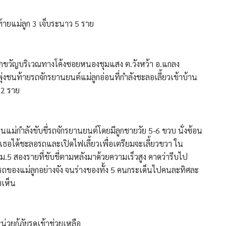
ท้ายแม่ลูก 3 เจ็บระนาว 5 ราย
ะทึกขวัญบริเวณทางโค้งซอยหนองชุมแสง ต.วังหว้า อ.แกลง
ุ่งชนท้ายรถจักรยานยนต์แม่ลูกอ่อนที่กำลังชะลอเลี้ยวเข้าบ้าน
 2 ราย
ป็นแม่กำลังขับขี่รถจักรยานยนต์โดยมีลูกชายวัย 5-6 ขวบ นั่งซ้อน
ง เธอได้ชะลอรถและเปิดไฟเลี้ยวเพื่อเตรียมจะเลี้ยวขวา ​ใน
ม.5 สองรายที่ขับขี่ตามหลังมาด้วยความเร็วสูง คาดว่ารีบไป
ยรถของแม่ลูกอย่างจัง จนร่างของทั้ง 5 คนกระเด็นไปคนละทิศละ
บเห็น
่วยกู้ภัยรุดเข้าช่วยเหลือ