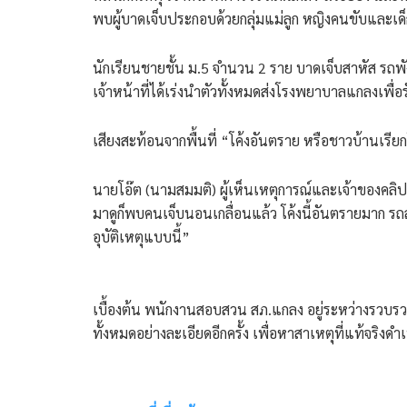
พบผู้บาดเจ็บประกอบด้วย​กลุ่มแม่ลูก หญิงคนขับและ
​นักเรียนชายชั้น ม.5 จำนวน 2 ราย บาดเจ็บสาหัส รถพั
เจ้าหน้าที่ได้เร่งนำตัวทั้งหมดส่งโรงพยาบาลแกลงเพื่อ
​เสียงสะท้อนจากพื้นที่ “โค้งอันตราย หรือชาวบ้านเรีย
​นายโอ๊ต (นามสมมติ) ผู้เห็นเหตุการณ์และเจ้าของคลิป
มาดูก็พบคนเจ็บนอนเกลื่อนแล้ว โค้งนี้อันตรายมาก รถส
อุบัติเหตุแบบนี้”
​เบื้องต้น พนักงานสอบสวน สภ.แกลง อยู่ระหว่างรว
ทั้งหมดอย่างละเอียดอีกครั้ง เพื่อหาสาเหตุที่แท้จร