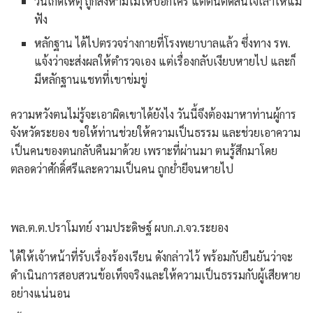
​วันเกิดเหตุ ถูกสั่งห้ามไม่ให้บอกใคร แต่ตนตัดสินใจเล่าให้แม่
ฟัง
​หลักฐาน ได้ไปตรวจร่างกายที่โรงพยาบาลแล้ว ซึ่งทาง รพ.
แจ้งว่าจะส่งผลให้ตำรวจเอง แต่เรื่องกลับเงียบหายไป และก็
มีหลักฐานแชทที่เขาข่มขู่
ความหวังตนไม่รู้จะเอาผิดเขาได้ยังไง วันนี้จึงต้องมาหาท่านผู้การ
จังหวัดระยอง ขอให้ท่านช่วยให้ความเป็นธรรม และช่วยเอาความ
เป็นคนของตนกลับคืนมาด้วย เพราะที่ผ่านมา ตนรู้สึกมาโดย
ตลอดว่าศักดิ์ศรีและความเป็นคน ถูกย่ำยีจนหายไป
พล.ต.ต.ปราโมทย์ งามประดิษฐ์ ผบก.ภ.จว.ระยอง
ได้ให้เจ้าหน้าที่รับเรื่องร้องเรียน ดังกล่าวไว้ พร้อมกับยืนยันว่าจะ
ดำเนินการสอบสวนข้อเท็จจริงและให้ความเป็นธรรมกับผู้เสียหาย
อย่างแน่นอน