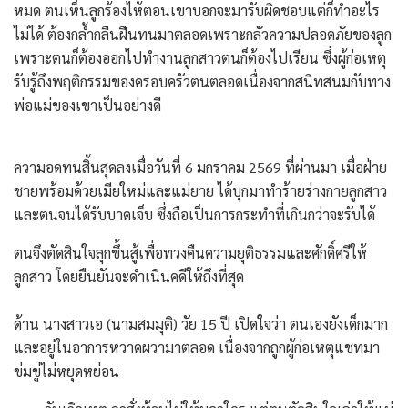
หมด ตนเห็นลูกร้องไห้ตอนเขาบอกจะมารับผิดชอบแต่ก็ทำอะไร
ไม่ได้ ต้องกล้ำกลืนฝืนทนมาตลอดเพราะกลัวความปลอดภัยของลูก
เพราะตนก็ต้องออกไปทำงานลูกสาวตนก็ต้องไปเรียน ซึ่งผู้ก่อเหตุ
รับรู้ถึงพฤติกรรมของครอบครัวตนตลอดเนื่องจากสนิทสนมกับทาง
พ่อแม่ของเขาเป็นอย่างดี
​ความอดทนสิ้นสุดลงเมื่อวันที่ 6 มกราคม 2569 ที่ผ่านมา เมื่อฝ่าย
ชายพร้อมด้วยเมียใหม่และแม่ยาย ได้บุกมาทำร้ายร่างกายลูกสาว
และตนจนได้รับบาดเจ็บ ซึ่งถือเป็นการกระทำที่เกินกว่าจะรับได้
ตนจึงตัดสินใจลุกขึ้นสู้เพื่อทวงคืนความยุติธรรมและศักดิ์ศรีให้
ลูกสาว โดยยืนยันจะดำเนินคดีให้ถึงที่สุด
​ด้าน นางสาวเอ (นามสมมุติ) วัย 15 ปี เปิดใจว่า ตนเองยังเด็กมาก
และอยู่ในอาการหวาดผวามาตลอด เนื่องจากถูกผู้ก่อเหตุแชทมา
ข่มขู่ไม่หยุดหย่อน