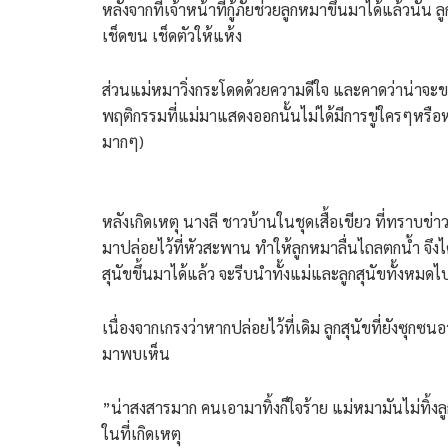
หลังจากที่เจ้าหน้าที่กู้ภัยช่วยลูกหมาขึ้นมาได้แล้วนั้น 
เช็ดขน เช็ดตัวให้แห้ง
ส่วนแม่หมาวิ่งกระโดดด้วยความดีใจ และคาดว่าน่าจะขอบคุ
พฤติกรรมที่แม่มาแสดงออกนั้นไม่ได้มีการขู่ใครๆหรือ
มากๆ)
​หลังเกิดเหตุ นางลี ชาวบ้านในชุดเสื้อเขียว ที่ทราบข่
มาปล่อยไว้ที่หัวสะพาน ทำให้ลูกหมาลื่นไถลตกน้ำ จึงได
สุนัขขึ้นมาได้แล้ว จะรีบนำทั้งแม่และลูกสุนัขทั้งหมดไปฝ
เนื่องจากเกรงว่าหากปล่อยไว้ที่เดิม ลูกสุนัขที่ยังซ
มาพบเห็น
​”น่าสงสารมาก คนเอามาทิ้งก็ใจร้าย แม่หมามันไม่ทิ้ง
ในที่เกิดเหตุ