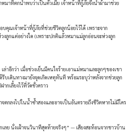
ลูกหมาที่ตกน้ำพบว่าเป็นตัวเมีย เจ้าหน้าที่กู้ภัยจึงนำผ้ามาช่วย
ณเจ้าหน้าที่กู้ภัยที่ช่วยชีวิตลูกน้อยไว้ได้ เพราะจาก
ห่วงลูกแต่อย่างใด (เพราะปกติแล้วหมาแม่ลูกอ่อนจะห่วงลูก
าว เล่าอีกว่า เมื่อช่วงเย็นมีคนใจร้ายเอาแม่หมาและลูกๆของเขา
้รีบเดินทางมายังจุดเกิดเหตุทันที พร้อมระบุว่าหลังจากช่วยลูก
ากเลี้ยงไว้ที่วัดชั่วคราว
ุกซนอาจตกลงไปในน้ำซ้ำสองและอาจเป็นอันตรายถึงชีวิตหากไม่มีใคร
ลูกเลย นั่งเฝ้าจนวินาทีสุดท้ายจริงๆ” — เสียงสะท้อนจากชาวบ้าน