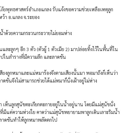
ี่กู้ภัยพุทธศาสตร์อำเภอแกลง รับแจ้งขอความช่วยเหลือเหตุลูก
งหว้า อ.แกลง จ.ระยอง
ในน้ำด้วยความกระวนกระวายไม่ยอมห่าง
อนและลูกๆ อีก 3 ตัว (ตัวผู้ 1 ตัวเมีย 2) มาปล่อยทิ้งไว้ในพื้นที่ใน
ตกไปในลำรางที่มีความลึก และลาดชัน
ินเสียงลูกหมาและแม่หมาร้องจึงตามเสียงนั้นมา พอมาถึงก็เห็นว่า
ันจึงไม่สามารถช่วยได้แม่หมาก็นั่งเฝ้าอยู่ไม่ห่าง
 เห็นลูกสุนัขตะเกียกตะกายอยู่ในน้ำอยู่นาน โดยมีแม่สุนัขนั่ง
ตาที่มีแต่ความห่วงใย คาดว่าแม่สุนัขพยายามพาลูกเดินเลาะริมน้ำ
ความลาดชันทำให้ลูกหมาพลัดตกไป