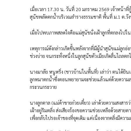
​เมื่อเวลา 17.30 น. วันที่ 20 มกราคม 2569 เจ้าหน้าท
สุนัขพลัดตกน้ำบริเวณลำรางธรรมชาติ พื้นที่ ม.1 ต.วั
เมื่อไปพบภาพสลดใจคือแม่สุนัขนั่งเฝ้าลูกที่ตกลงไป
​เหตุการณ์ดังกล่าวเกิดขึ้นหลังจากที่มีผู้นำสุนัขแม่ลูกอ่
ช่วงบ่าย จนกระทั่งหนึ่งในลูกสุนัขตัวเมียเกิดลื่นไถล
นางมาลัย หนูหริ่ง (ชาวบ้านในพื้นที่) เล่าว่า ตนได้ย
ลูกหมาตกน้ำซึ่งตอนพยายามจะช่วยแล้วแต่ด้วยความลาดช
กระวนกระวาย
นางลูกตาล (แม่ค้าขายก๋วยเตี๋ยว) เล่าด้วยความสงสารว่า
เฝ้าอยู่ริมตลิ่ง ส่งเสียงร้องขอความช่วยเหลือด้วยสาย
เพื่อกลับไปรอเจ้าของที่จุดเดิม แต่เนื่องจากตลิ่งมี