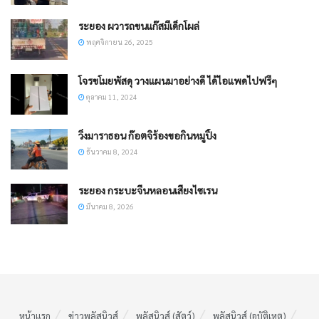
ระยอง ผวารถขนแก๊สมีเด็กโผล่
พฤศจิกายน 26, 2025
โจรขโมยพัสดุ วางแผนมาอย่างดี ได้ไอแพดไปฟรีๆ
ตุลาคม 11, 2024
วิ่งมาราธอน ก๊อตจิร้องขอกินหมูปิ้ง
ธันวาคม 8, 2024
ระยอง กระบะจีนหลอนเสียงไซเรน
มีนาคม 8, 2026
หน้าแรก
ข่าวพลัสนิวส์
พลัสนิวส์ (สัตว์)
พลัสนิวส์ (อุบัติเหตุ)