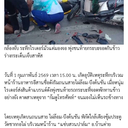
กล้องจับ ระทึกไรเดอร์มัวแต่มองจอ พุ่งชนท้ายกระบะจอดกินข้าว
ร่างกระเด็นเจ็บสาหัส
วันที่ 1 กุมภาพันธ์ 2569 เวลา 15.00 น. เกิดอุบัติเหตุระทึกบริเวณ
หน้าร้านอาหารอีสานชื่อดังริมถนนสายไผ่ล้อม-บึงต้นชัน เมื่อหนุ่ม
ไรเดอร์ส่งสินค้าแบรนด์ดังพุ่งชนท้ายรถกระบะที่จอดพักทานข้าว
อย่างจัง คาดสาเหตุจาก “ก้มดูโทรศัพท์” จนมองไม่เห็นรถข้างทาง
โดย​เหตุเกิดบนถนนสาย ไผ่ล้อม-บึงต้นชัน พิกัดใกล้เคียงซุ้มประตู
วัดชากกอไผ่ บริเวณหน้าร้าน “แซ่บสวนปาล์ม” อ.บ้านค่าย