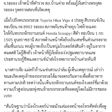
จ.ระยอง เจ้าหน้าที่ตำรวจ สภ.บ้านค่าย พร้อมกู้ภัยสว่างพรกุศล
ระยอง รุดตรวจสอบที่เกิดเหตุ
เมื่อไปถึงพบรถกระบะ Toyota Hilux Vigo 4 ประตู สีบรอนซ์เงิน
ทะเบียน กจ 8903 ระยอง สภาพกันชนท้ายยุบ ไฟท้ายแตก
​ใกล้กันพบรถจักรยานยนต์ Honda Scoopy i สีดำ ทะเบียน 1 กบ
1505 อุบลราชธานี สภาพด้านหน้าพังยับเยินเศษชิ้นส่วนกระจาย
เต็มพื้นถนน ​พบผู้บาดเจ็บเป็นหนุ่มไรเดอร์ส่งสินค้า อยู่ในอาการ
หมดสติ ไม่รู้สึกตัว เจ้าหน้าที่กู้ภัยต้องเร่งปฐมพยาบาลและ
ประสานรถกู้ชีพแอดวานซ์นำส่งโรงพยาบาลบ้านค่ายทันที
​ ​นางสาวเจีย แม่ครัวร้านแซ่บสวนปาล์ม ผู้เห็นเหตุการณ์ เล่าว่า
ขณะเกิดเหตุเจ้าของรถกระบะได้มาจอดรถริมทางเพื่อสั่งอาหาร
ทานตามปกติ ระหว่างนั้นเห็นรถจักรยานยนต์ของไรเดอร์ขี่มาด้วย
ความเร็วสูงก่อนจะพุ่งชนท้ายรถกระบะที่จอดอยู่โดยไม่มีการชะลอ
เบรก
​”สันนิษฐานว่าน้องไรเดอร์น่าจะมัวแต่มองหน้าจอโทรศัพท์เพื่อดู