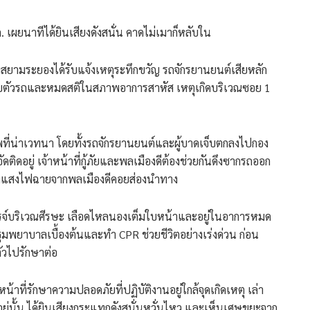
. เผยนาทีได้ยินเสียงดังสนั่น คาดไม่เมาก็หลับใน
ู้ภัยสยามระยองได้รับแจ้งเหตุระทึกขวัญ รถจักรยานยนต์เสียหลัก
ยู่กับตัวรถและหมดสติในสภาพอาการสาหัส เหตุเกิดบริเวณซอย 1
บภาพที่น่าเวทนา โดยทั้งรถจักรยานยนต์และผู้บาดเจ็บตกลงไปกอง
ดติดอยู่ เจ้าหน้าที่กู้ภัยและพลเมืองดีต้องช่วยกันดึงซากรถออก
พียงแสงไฟฉายจากพลเมืองดีคอยส่องนำทาง
รรจ์บริเวณศีรษะ เลือดไหลนองเต็มใบหน้าและอยู่ในอาการหมด
ารปฐมพยาบาลเบื้องต้นและทำ CPR ช่วยชีวิตอย่างเร่งด่วน ก่อน
ัวไปรักษาต่อ
น้าที่รักษาความปลอดภัยที่ปฏิบัติงานอยู่ใกล้จุดเกิดเหตุ เล่า
อยู่นั้น ได้ยินเสียงกระแทกดังสนั่นหวั่นไหว และเห็นเศษขยะจาก