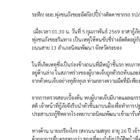
ระทึก! จยย.พุ่งชนถังขยะอัดก๊อปปี้ร่างติดคาซากรถ รปภ
​ เมื่อเวลา 01.30 น. วันที่ 5 กุมภาพันธ์ 2569 อาสาก
พุ่งชนถังขยะริมทาง เป็นเหตุให้คนขับขี่ร่างอัดติดอ
ถนนสาย 13 อำเภอนิคมพัฒนา จังหวัดระยอง
​ในที่เกิดเหตุซึ่งเป็นร่องข้างถนนที่มีหญ้าขึ้นรก พ
อยู่ด้านล่าง ในสภาพร่างของผู้บาดเจ็บถูกตัวรถทับและอั
จากตัวคนเจ็บอย่างทุลักทุเล ท่ามกลางความมืดที่มีเ
​จากการตรวจสอบเบื้องต้น พบผู้บาดเจ็บมีบาดแผลฉก
สติ เจ้าหน้าที่กู้ภัยจึงรีบนำตัวขึ้นมาบนฝั่งเพื่อทำก
ประสานรถกู้ชีพจากโรงพยาบาลนิคมพัฒนาเข้ามารับต
​ทางด้าน นายเกรียงไกร (สงวนนามสกุล) อายุ 26 ปี เจ้าห
ด้วยอาการตื่นตระหนกว่า ขณะที่ตนกำลังปฏิบัติหน้าที่