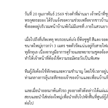
วันที่ 20 กุมภาพันธ์ 2569 ช่วงค่ำที่ผ่านมา เจ้าหน้าที
พรกุศลระยอง ได้รับแจ้งขอความช่วยเหลือจากชาวบ้านว่
ซึ่งจอดอยู่บริเวณหน้าบ้านพักไม่มีเลขที่ ภายในสวนย
​เมื่อไปถึงที่เกิดเหตุ พบรถยนต์เก๋ง ยี่ห้อซูซูกิ สีแดง
ขนาดใหญ่ยาวกว่า 3 เมตร ขดตัวรัดแน่นอยู่กับสายไฟแ
ทุลักทุเล เนื่องจากงูมีอาการดุร้ายและพยายามชูคอจ้อง
ทำให้เจ้าหน้าที่ต้องใช้ความระมัดระวังเป็นพิเศษ
​ทีมกู้ภัยต้องใช้ทักษะและความชำนาญ โดยใช้เวลาอยู่
ท่ามกลางการลุ้นระทึกของเจ้าของบ้านและเพื่อนบ้านที่
และเมื่อนำออกมาพ้นตัวรถ งูจงอางตัวดังกล่าวได้แผ่แม่เ
สยบและนำใส่กล่องใหญ่เพื่อนำกลับไปพักฟื้นที่ศูนย์กู้
ต่อไป