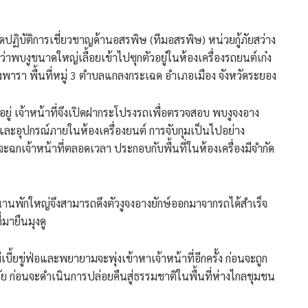
่ชุดปฏิบัติการเชี่ยวชาญด้านอสรพิษ (ทีมอสรพิษ) หน่วยกู้ภัยสว่าง
าพบงูขนาดใหญ่เลื้อยเข้าไปซุกตัวอยู่ในห้องเครื่องรถยนต์เก๋ง
างพารา พื้นที่หมู่ 3 ตำบลแกลงกระเฉด อำเภอเมือง จังหวัดระยอง
 จอดอยู่ เจ้าหน้าที่จึงเปิดฝากระโปรงรถเพื่อตรวจสอบ พบงูจงอาง
ละอุปกรณ์ภายในห้องเครื่องยนต์ การจับกุมเป็นไปอย่าง
จะฉกเจ้าหน้าที่ตลอดเวลา ประกอบกับพื้นที่ในห้องเครื่องมีจำกัด
นานพักใหญ่จึงสามารถดึงตัวงูจงอางยักษ์ออกมาจากรถได้สำเร็จ
มายืนมุงดู
บี้ยขู่ฟ่อและพยายามจะพุ่งเข้าหาเจ้าหน้าที่อีกครั้ง ก่อนจะถูก
ภัย ก่อนจะดำเนินการปล่อยคืนสู่ธรรมชาติในพื้นที่ห่างไกลชุมชน