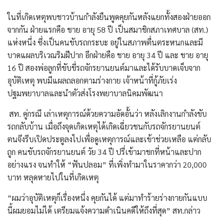
​ในที่เกิดเหตุพบชาวบ้านกำลังยืนพูดคุยกันหลังแยกทั้งสองฝ่ายออก
จากกัน ฝ่ายแรกคือ ชาย อายุ 58 ปี เป็นสมาชิกสภาเทศบาล (สท.)
แห่งหนึ่ง ซึ่งเป็นคนขับรถกระบะ อยู่ในสภาพตื่นตระหนกและมี
บาดแผลบริเวณริมฝีปาก อีกฝ่ายคือ ชาย อายุ 34 ปี และ ชาย อายุ
16 ปี สองพ่อลูกที่ขับขี่รถจักรยานยนต์มาและได้รับบาดเจ็บจาก
อุบัติเหตุ พบมีแผลถลอกตามร่างกาย เจ้าหน้าที่กู้ภัยเร่ง
ปฐมพยาบาลและนำตัวส่งโรงพยาบาลนิคมพัฒนา
​ สท. คู่กรณี เล่าเหตุการณ์ด้วยความอัดอั้นว่า หลังเลิกงานกำลังขับ
รถกลับบ้าน เมื่อถึงจุดเกิดเหตุได้เกิดเฉี่ยวชนกับรถจักรยานยนต์
ตนจึงรีบเปิดประตูลงไปเพื่อดูเหตุการณ์และเข้าช่วยเหลือ แต่กลับ
ถูก คนขับรถจักรยานยนต์ วัย 34 ปี ปรี่เข้ามาชกที่หน้าและปาก
อย่างแรง จนทำให้ “ฟันปลอม” ที่เพิ่งทำมาในราคากว่า 20,000
บาท หลุดหายไปในที่เกิดเหตุ
​”ผมว่าอุบัติเหตุก็เรื่องหนึ่ง คุยกันได้ แต่มาทำร้ายร่างกายกันแบบ
นี้ผมยอมไม่ได้ เตรียมแจ้งความดำเนินคดีให้ถึงที่สุด” สท.กล่าว