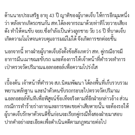
​ด้านนายประเสริฐ อายุ 43 ปี ญาติของผู้บาดเจ็บ ให้การอีกมุมหนึ่ง
ว่า หลังจากเกิดรถชนกัน สท.ได้ลงจากรถมาด้วยท่าทีโวยวายเสียง
ดัง ทำให้คนขับ จยย.ซึ่งกำลังเป็นห่วงลูกชาย วัย 16 ปี ที่บาดเจ็บ
เกิดความโมโหจนควบคุมอารมณ์ไม่ได้ จึงเกิดการชกต่อยขึ้น
นอกจากนี้ ทางฝ่ายผู้บาดเจ็บยังตั้งข้อสังเกตว่า สท. คู่กรณีอาจมี
อาการมึนเมาขณะขับรถ และต้องการให้เจ้าหน้าที่ตำรวจทำการ
เป่าตรวจวัดปริมาณแอลกอฮอล์เพื่อความโปร่งใส
​เบื้องต้น เจ้าหน้าที่ตำรวจ สภ.นิคมพัฒนา ได้ลงพื้นที่เก็บรวบรวม
พยานหลักฐาน และนำตัวคนขับรถกระบะไปตรวจวัดปริมาณ
แอลกอฮอล์ทันทีเพื่อพิสูจน์ข้อเท็จจริงตามที่อีกฝ่ายกล่าวอ้าง ส่วน
กรณีการทำร้ายร่างกายและการชดเชยค่าเสียหายนั้น จะต้องรอให้
ผู้บาดเจ็บรักษาตัวจนดีขึ้นก่อนจะเรียกคู่กรณีทั้งสองฝ่ายมาสอบ
ปากคำอย่างละเอียดเพื่อดำเนินคดีตามกฎหมายต่อไป