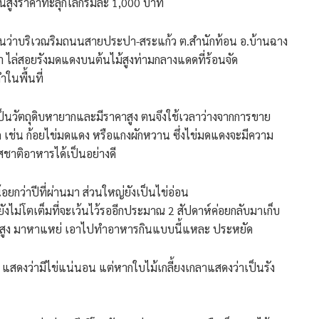
นสูงราคาทะลุกิโลกรัมละ 1,000 บาท
วรายงานว่าบริเวณริมถนนสายประปา-สระแก้ว ต.สำนักท้อน อ.บ้านฉาง
ำ ไล่สอยรังมดแดงบนต้นไม้สูงท่ามกลางแดดที่ร้อนจัด
ในพื้นที่
ึ่งเป็นวัตถุดิบหายากและมีราคาสูง ตนจึงใช้เวลาว่างจากการขาย
เช่น ก้อยไข่มดแดง หรือแกงผักหวาน ซึ่งไข่มดแดงจะมีความ
สชาติอาหารได้เป็นอย่างดี
อยกว่าปีที่ผ่านมา ส่วนใหญ่ยังเป็นไข่อ่อน
่ยังไม่โตเต็มที่จะเว้นไว้รออีกประมาณ 2 สัปดาห์ค่อยกลับมาเก็บ
าคาก็สูง มาหาแหย่ เอาไปทำอาหารกินแบบนี้แหละ ประหยัด
 แสดงว่ามีไข่แน่นอน แต่หากใบไม้เกลี้ยงเกลาแสดงว่าเป็นรัง