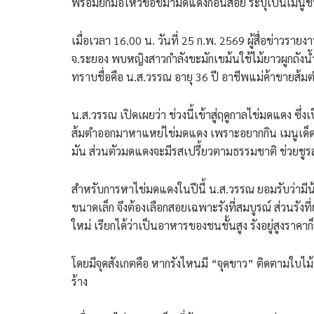
พร้อมยกมือไหว้ขอขมามดแดงก่อนสอย ระบุเป็นเมนูชั้
​เมื่อเวลา 16.00 น. วันที่ 25 ก.พ. 2569 ผู้สื่อข่า
จ.ระยอง พบหญิงสาวกำลังขะมักเขม้นใช้ไม้ยาวผูกถังน้
ทราบชื่อคือ น.ส.วรรณ อายุ 36 ปี อาชีพแม่ค้าขายส้มตำ
​น.ส.วรรณ เปิดเผยว่า ช่วงนี้เข้าสู่ฤดูกาลไข่มดแดง ซ
ส้มตำออกมาหาแหย่ไข่มดแดง เพราะอยากกิน เมนูเด็ด 
มัน ส่วนตัวมดแดงจะมีรสเปรี้ยวตามธรรมชาติ ช่วยชูร
​สำหรับการหาไข่มดแดงในปีนี้ น.ส.วรรณ ยอมรับว่ามีน้
ขนาดเล็ก จึงต้องเลือกสอยเฉพาะรังที่สมบูรณ์ ส่วนรังที
ใหม่ เรียกได้ว่าเป็นอาหารของชนชั้นสูง รังอยู่สูงร
โดยมีจุดสังเกตคือ หากรังไหนมี “จุดขาว” ติดตามใบไม้
ร้าง