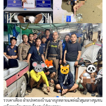
รวบคาเตียง! ฝ่ายปกครองบ้านฉางบุกทลายแหล่งมั่วสุมกลางชุมชน