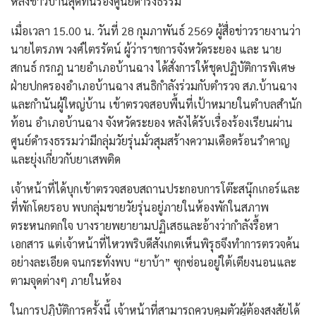
หลังชาวบ้านสุดทนร้องศูนย์ดำรงธรรม
เมื่อเวลา 15.00 น. วันที่ 28 กุมภาพันธ์ 2569 ผู้สื่อข่าวรายงานว่า
นายไตรภพ วงศ์ไตรรัตน์ ผู้ว่าราชการจังหวัดระยอง และ นาย
สกนธ์ กรกฎ นายอำเภอบ้านฉาง ได้สั่งการให้ชุดปฏิบัติการพิเศษ
ฝ่ายปกครองอำเภอบ้านฉาง สนธิกำลังร่วมกับตำรวจ สภ.บ้านฉาง
และกำนันผู้ใหญ่บ้าน เข้าตรวจสอบพื้นที่เป้าหมายในตำบลสำนัก
ท้อน อำเภอบ้านฉาง จังหวัดระยอง หลังได้รับเรื่องร้องเรียนผ่าน
ศูนย์ดำรงธรรมว่ามีกลุ่มวัยรุ่นมั่วสุมสร้างความเดือดร้อนรำคาญ
และยุ่งเกี่ยวกับยาเสพติด
เจ้าหน้าที่ได้บุกเข้าตรวจสอบสถานประกอบการโต๊ะสนุ๊กเกอร์และ
ที่พักโดยรอบ พบกลุ่มชายวัยรุ่นอยู่ภายในห้องพักในสภาพ
ตระหนกตกใจ บางรายพยายามปฏิเสธและอ้างว่ากำลังรื้อหา
เอกสาร แต่เจ้าหน้าที่ไหวพริบดีสังเกตเห็นพิรุธจึงทำการตรวจค้น
อย่างละเอียด จนกระทั่งพบ “ยาบ้า” ซุกซ่อนอยู่ใต้เตียงนอนและ
ตามจุดต่างๆ ภายในห้อง
ในการปฏิบัติการครั้งนี้ เจ้าหน้าที่สามารถควบคุมตัวผู้ต้องสงสัยได้