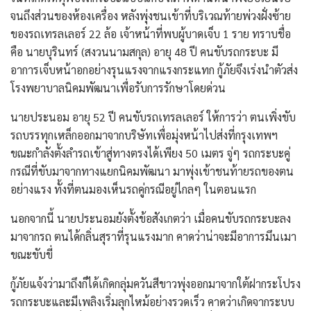
จนถึงส่วนของห้องเครื่อง หลังพุ่งชนเข้าที่บริเวณท้ายพ่วงฝั่งซ้าย
ของรถเทรลเลอร์ 22 ล้อ เจ้าหน้าที่พบผู้บาดเจ็บ 1 ราย ทราบชื่อ
คือ นายบุรินทร์ (สงวนนามสกุล) อายุ 48 ปี คนขับรถกระบะ มี
อาการเจ็บหน้าอกอย่างรุนแรงจากแรงกระแทก กู้ภัยจึงเร่งนำตัวส่ง
โรงพยาบาลนิคมพัฒนาเพื่อรับการรักษาโดยด่วน
​นายประนอม อายุ 52 ปี คนขับรถเทรลเลอร์ ให้การว่า ตนเพิ่งขับ
รถบรรทุกเหล็กออกมาจากบริษัทเพื่อมุ่งหน้าไปส่งที่กรุงเทพฯ
ขณะกำลังตั้งลำรถเข้าสู่ทางตรงได้เพียง 50 เมตร จู่ๆ รถกระบะคู่
กรณีที่ขับมาจากทางแยกนิคมพัฒนา มาพุ่งเข้าชนท้ายรถของตน
อย่างแรง ทั้งที่ตนมองเห็นรถคู่กรณีอยู่ไกลๆ ในตอนแรก
นอกจากนี้ นายประนอมยังตั้งข้อสังเกตว่า เมื่อคนขับรถกระบะลง
มาจากรถ ตนได้กลิ่นสุราที่รุนแรงมาก คาดว่าน่าจะมีอาการมึนเมา
ขณะขับขี่
กู้ภัยแจ้งว่ามาถึงก็ได้เกิดกลุ่มควันสีขาวพุ่งออกมาจากใต้ฝากระโปรง
รถกระบะและมีเพลิงเริ่มลุกไหม้อย่างรวดเร็ว คาดว่าเกิดจากระบบ