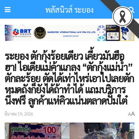
พลัสนิวส์ ระยอง
​ระยอง ตักกุ้งร้อยเดียว เคี้ยวมัน​ฮือ
ฮา! ไอเดียแม่ค้าแกลง “ตักกุ้งแม่น้ำ”
ตักละร้อย ตัดได้เท่าไหร่เอาไปเลยตัก
หมดถังก็ยังได้ถ้าทำได้ แถมบริการ
นึ่งฟรี ลูกค้าแห่คิวแน่นตลาดปั๊มใต๋​
A
มีนาคม 19, 2026
A