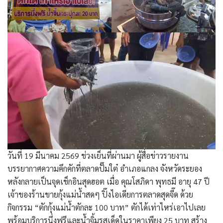
วันที่ 19 มีนาคม 2569 ช่วงเย็นที่ผ่านมา ผู้สื่อข่าวรายงาน
บรรยากาศความคึกคักที่ตลาดปั๊มใต๋ อำเภอแกลง จังหวัดระยอง
หลังกลายเป็นจุดเช็กอินสุดฮอต เมื่อ คุณโสภิดา พุทธมี อายุ 47 ปี
เจ้าของร้านขายกุ้งแม่น้ำสดๆ ปิ๊งไอเดียการตลาดสุดจี๊ด ด้วย
กิจกรรม “ตักกุ้งแม่น้ำตักละ 100 บาท” ตักได้เท่าไหร่เอาไปเลย
พร้อมบริการนึ่งฟรีและน้ำจิ้มรสเด็ดในราคาเพียง 25 บาท สร้าง