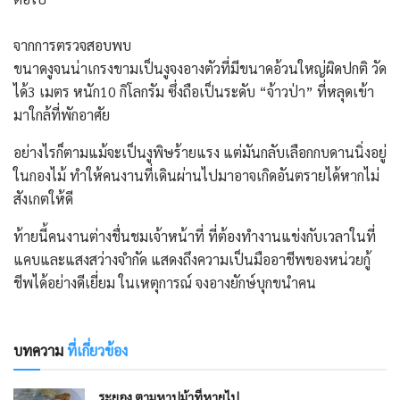
จากการตรวจสอบพบ
​ขนาดงูจนน่าเกรงขามเป็นงูจงอางตัวที่มีขนาดอ้วนใหญ่ผิดปกติ วัด
ได้3 เมตร หนัก10 กิโลกรัม ซึ่งถือเป็นระดับ “จ้าวป่า” ที่หลุดเข้า
มาใกล้ที่พักอาศัย
อย่างไรก็ตาม​แม้จะเป็นงูพิษร้ายแรง แต่มันกลับเลือกกบดานนิ่งอยู่
ในกองไม้ ทำให้คนงานที่เดินผ่านไปมาอาจเกิดอันตรายได้หากไม่
สังเกตให้ดี
ท้ายนี้คนงานต่างชื่นชมเจ้าหน้าที่ ที่ต้องทำงานแข่งกับเวลาในที่
แคบและแสงสว่างจำกัด แสดงถึงความเป็นมืออาชีพของหน่วยกู้
ชีพได้อย่างดีเยี่ยม ในเหตุการณ์ จงอางยักษ์บุกขนำคน
บทความ
ที่เกี่ยวข้อง
ระยอง ตามหาปูม้าที่หายไป