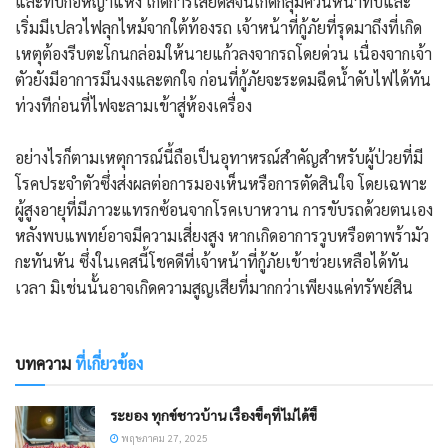
และทับกอหญ้าแห้ง เกิดการเสียดสีจนเกิดกลุ่มควันหนาทึบและ
เริ่มมีเปลวไฟลุกไหม้จากใต้ท้องรถ เจ้าหน้าที่กู้ภัยที่รุดมาถึงที่เกิด
เหตุต้องรีบตะโกนกล่อมให้นายแก้วลงจากรถโดยด่วน เนื่องจากเจ้า
ตัวยังมีอาการมึนงงและตกใจ ก่อนที่กู้ภัยจะระดมฉีดน้ำดับไฟได้ทัน
ท่วงทีก่อนที่ไฟจะลามเข้าสู่ห้องเครื่อง
​อย่างไรก็ตาม​เหตุการณ์นี้ถือเป็นอุทาหรณ์สำคัญสำหรับผู้ป่วยที่มี
โรคประจำตัวซึ่งส่งผลต่อการมองเห็นหรือการตัดสินใจ โดยเฉพาะ
ผู้สูงอายุที่มีภาวะแทรกซ้อนจากโรคเบาหวาน การขับรถด้วยตนเอง
หลังพบแพทย์อาจมีความเสี่ยงสูง หากเกิดอาการวูบหรือตาพร้ามัว
กะทันหัน ซึ่งในเคสนี้โชคดีที่เจ้าหน้าที่กู้ภัยเข้าช่วยเหลือได้ทัน
เวลา มิเช่นนั้นอาจเกิดความสูญเสียที่มากกว่าเพียงแค่ทรัพย์สิน
บทความ
ที่เกี่ยวข้อง
ระยอง ทุกข์ชาวบ้าน เรื่องขี้ๆที่ไม่ได้ขี้
พฤษภาคม 27, 2025