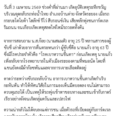
วันที่ 3 เมษายน 2569 ช่วงค่ำที่ผ่านมา เกิดอุบัติเหตุระทึกขวัญ
บริเวณจุดกลับรถท่อน้ำไทย อำเภอบ้านค่าย จังหวัดระยอง เมื่อรถ
กระบะโตโยต้า ไฮลักซ์ รีโว่ สีบรอนซ์เงิน เสียหลักพุ่งชนการ์ดเรล
ริมถนน จนเกือบเกิดเหตุสลดไฟไหม้รถวอดทั้งคัน
​จากการสอบถาม น.ส.ก้อย (นามสมมติ) อายุ 25 ปี หลานสาวของผู้
ขับขี่ เล่าด้วยอาการตื่นตระหนกว่า ผู้ขับขี่คือ นายแก้ว อายุ 63 ปี
ซึ่งมีโรคประจำตัวคือ “โรคเบาหวานขึ้นตา” ก่อนเกิดเหตุ นายแก้ว
เพิ่งกลับจากโรงพยาบาลในตัวเมืองระยองตามที่หมอนัด โดยที่
แขนยังคงมีผ้าก๊อซพันแผลจากการเจาะเลือดติดอยู่
​คาดว่าระหว่างขับรถกลับบ้าน อาการเบาหวานขึ้นตาเกิดกำเริบ
กะทันหัน ทำให้ทัศนวิสัยในการมองเห็นมืดบอดลง จนไม่สามารถ
ควบคุมรถได้ เป็นเหตุให้รถพุ่งเข้าหาขอบทางและชนเข้ากับกาดร์
เรียวอย่างจังจนเกิด​กลุ่มควันและเปลวไฟ
​ความน่ากลัวไม่ได้จบลงแค่การชน เมื่อตัวรถที่เบียดอยู่กับการ์ดเรล