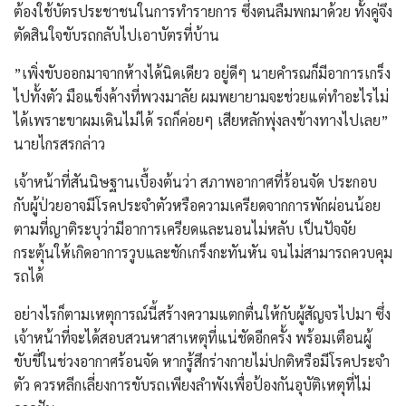
ต้องใช้บัตรประชาชนในการทำรายการ ซึ่งตนลืมพกมาด้วย ทั้งคู่จึง
ตัดสินใจขับรถกลับไปเอาบัตรที่บ้าน
​”เพิ่งขับออกมาจากห้างได้นิดเดียว อยู่ดีๆ นายคำรณก็มีอาการเกร็ง
ไปทั้งตัว มือแข็งค้างที่พวงมาลัย ผมพยายามจะช่วยแต่ทำอะไรไม่
ได้เพราะขาผมเดินไม่ได้ รถก็ค่อยๆ เสียหลักพุ่งลงข้างทางไปเลย”
นายไกรสรกล่าว
​เจ้าหน้าที่สันนิษฐานเบื้องต้นว่า สภาพอากาศที่ร้อนจัด ประกอบ
กับผู้ป่วยอาจมีโรคประจำตัวหรือความเครียดจากการพักผ่อนน้อย
ตามที่ญาติระบุว่ามีอาการเครียดและนอนไม่หลับ เป็นปัจจัย
กระตุ้นให้เกิดอาการวูบและชักเกร็งกะทันหัน จนไม่สามารถควบคุม
รถได้
อย่างไรก็ตาม​เหตุการณ์นี้สร้างความแตกตื่นให้กับผู้สัญจรไปมา ซึ่ง
เจ้าหน้าที่จะได้สอบสวนหาสาเหตุที่แน่ชัดอีกครั้ง พร้อมเตือนผู้
ขับขี่ในช่วงอากาศร้อนจัด หากรู้สึกร่างกายไม่ปกติหรือมีโรคประจำ
ตัว ควรหลีกเลี่ยงการขับรถเพียงลำพังเพื่อป้องกันอุบัติเหตุที่ไม่