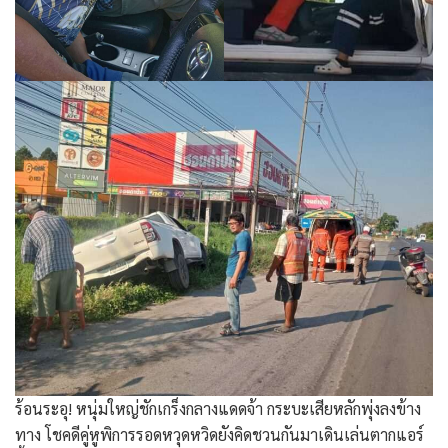
​ร้อนระอุ! หนุ่มใหญ่ชักเกร็งกลางแดดจ้า กระบะเสียหลักพุ่งลงข้าง
ทาง โชคดีคู่หูพิการรอดหวุดหวิดยังคิดชวนกันมาเดินเล่นตากแอร์