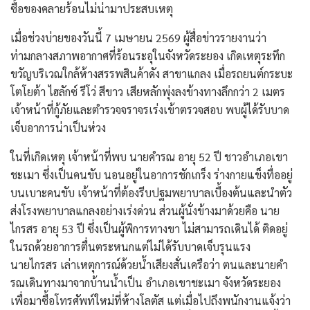
ซื้อของคลายร้อนไม่น่ามาประสบเหตุ
​เมื่อช่วงบ่ายของวันนี้ 7 เมษายน 2569 ผู้สื่อข่าวรายงานว่า
ท่ามกลางสภาพอากาศที่ร้อนระอุในจังหวัดระยอง เกิดเหตุระทึก
ขวัญบริเวณใกล้ห้างสรรพสินค้าดัง สาขาแกลง เมื่อรถยนต์กระบะ
โตโยต้า ไฮลักซ์ รีโว่ สีขาว เสียหลักพุ่งลงข้างทางลึกกว่า 2 เมตร
เจ้าหน้าที่กู้ภัยและตำรวจจราจรเร่งเข้าตรวจสอบ พบผู้ได้รับบาด
เจ็บอาการน่าเป็นห่วง
​ในที่เกิดเหตุ เจ้าหน้าที่พบ นายคำรณ อายุ 52 ปี ชาวอำเภอเขา
ชะเมา ซึ่งเป็นคนขับ นอนอยู่ในอาการชักเกร็ง ร่างกายแข็งทื่ออยู่
บนเบาะคนขับ เจ้าหน้าที่ต้องรีบปฐมพยาบาลเบื้องต้นและนำตัว
ส่งโรงพยาบาลแกลงอย่างเร่งด่วน ส่วนผู้นั่งข้างมาด้วยคือ นาย
ไกรสร อายุ 53 ปี ซึ่งเป็นผู้พิการทางขา ไม่สามารถเดินได้ ติดอยู่
ในรถด้วยอาการตื่นตระหนกแต่ไม่ได้รับบาดเจ็บรุนแรง
​นายไกรสร เล่าเหตุการณ์ด้วยน้ำเสียงสั่นเครือว่า ตนและนายคำ
รณเดินทางมาจากบ้านน้ำเป็น อำเภอเขาชะเมา จังหวัดระยอง
เพื่อมาซื้อโทรศัพท์ใหม่ที่ห้างโลตัส แต่เมื่อไปถึงพนักงานแจ้งว่า