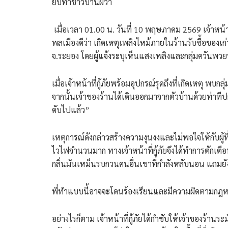
ยับทำชาวบ้านผวา
​ เมื่อเวลา 01.00 น. วันที่ 10 พฤษภาคม 2569 เจ้าหน้
พลเมืองดีว่า เกิดเหตุเพลิงไหม้ภายในร้านรับซื้อของ
จ.ระยอง โดยผู้แจ้งระบุเห็นแสงเพลิงและกลุ่มควันพวยพุ่ง
​เมื่อเจ้าหน้าที่กู้ภัยพร้อมอุปกรณ์รุดถึงที่เกิดเหตุ พบ
จากนั้นเจ้าของร้านได้เดินออกมาจากตัวบ้านด้วยท่าทีป
ดับไปแล้ว”
​เหตุการณ์ดังกล่าวสร้างความงุนงงและไม่พอใจให้กับผู้ที
ไวไฟจำนวนมาก ทางเจ้าหน้าที่กู้ภัยจึงได้ทำการตักเตื
กลิ่นมันเหม็นรบกวนคนอื่นเขาที่กำลังหลับนอน แถมยัง
พี่ทำแบบนี้อาจจะโดนร้องเรียนและมีความผิดตามกฎ
​อย่างไรก็ตาม เจ้าหน้าที่กู้ภัยได้กำชับให้เจ้าของร้า