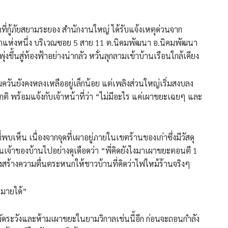
าที่กู้ภัยสยามระยอง สำนักงานใหญ่ ได้รับแจ้งเหตุด่วนจาก
เก่าแห่งหนึ่ง บริเวณซอย 5 สาย 11 ต.นิคมพัฒนา อ.นิคมพัฒนา
ขึ้นสู่ท้องฟ้าอย่างน่ากลัว หวั่นลุกลามเข้าบ้านเรือนใกล้เคียง
กลุ่มควันยังคงหลงเหลืออยู่เล็กน้อย แต่เพลิงส่วนใหญ่เริ่มสงบลง
กติ พร้อมแจ้งกับเจ้าหน้าที่ว่า “ไม่มีอะไร แค่เผาขยะเฉยๆ และ
่พบเห็น เนื่องจากจุดที่เผาอยู่ภายในเขตร้านของเก่าซึ่งมีวัสดุ
อนเจ้าของบ้านไปอย่างดุเดือดว่า “พี่คิดยังไงมาเผาขยะตอนตี 1
สร้างความตื่นตระหนกให้ชาวบ้านที่คิดว่าไฟไหม้ร้านจริงๆ
หมายได้”
นระมัดระวังและห้ามเผาขยะในยามวิกาลเช่นนี้อีก ก่อนจะถอนกำลัง