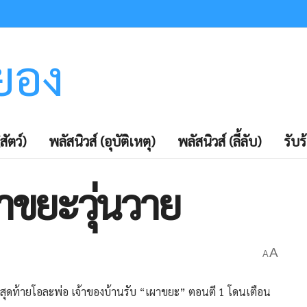
ะยอง
สัตว์)
พลัสนิวส์ (อุบัติเหตุ)
พลัสนิวส์ (ลี้ลับ)
รับร
ผาขยะวุ่นวาย
A
A
่า สุดท้ายโอละพ่อ เจ้าของบ้านรับ “เผาขยะ” ตอนตี 1 โดนเตือน