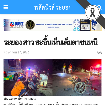
พลัสนิวส์ ระยอง
ระยอง สาว สะอื้นเห็นเต็มตาชนหนี
A
พฤษภาคม 17, 2026
A
ชนแล้วหนีดับคาถนน
​รถปริศนาตู้ทึบซิ่งชน จยย. ร่างกระเด็นดับสยองคาบายพาสแกลง