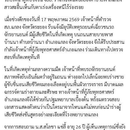
สาวสะอื้นเห็นกับตาเร่งเครื่องหนีไร้ร่องรอย
​เมื่อช่วงดึกของวันที่ 17 พฤษภาคม 2569 เจ้าหน้าที่ตำรวจ
สภ.แกลง จังหวัดระยอง รับแจ้งมีอุบัติเหตุรถยนต์เฉี่ยวชนรถ
จักรยานยนต์ มีผู้เสียชีวิตในที่เกิดเหตุ บนถนนสายบายพาส
บ้านนา ตำบลบ้านนา อำเภอแกลง จังหวัดระยอง จึงได้รีบประสาน
กำลังเจ้าหน้าที่กู้ภัยพุทธศาสตร์อำเภอแกลง ร่วมเดินทางไปตรวจ
สอบที่เกิดเหตุทันที
​ในที่เกิดเหตุท่ามกลางความมืด เจ้าหน้าที่พบรถจักรยานยนต์
สภาพพังยับเยินล้มคว่ำอยู่ริมถนน ห่างออกไปเล็กน้อยพบร่างชาย
ผู้ขับขี่นอนเสียชีวิตจมกองเลือดอยู่บนพื้นผิวการจราจร มีบาดแผล
ฉกรรจ์ตามร่างกายและศีรษะ ทางเจ้าหน้าที่กู้ภัยพุทธศาสตร์
อำเภอแกลงจึงได้ช่วยกันปฐมพยาบาลเบื้องต้น พร้อมตรวจสอบ
เอกสารแสดงตัวตนว่าเป็นใครมาจากไหนแต่ไม่พบก่อนนำร่างผู้
เสียชีวิตส่งชันสูตรอย่างละเอียดที่โรงพยาบาลแกลง
​จากการสอบถาม น.ส.สโลชา แซ่ลี้ อายุ 26 ปี ผู้เห็นเหตุการณ์ซึ่งยัง