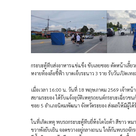
​กระบะตู้ทึบส่งอาหารแช่แข็ง ขับเลยซอย ตัดหน้าเลี้ยว
หงายท้องล้อชี้ฟ้า บาดเจ็บระนาว 3 ราย รับวันเปิดเท
​เมื่อเวลา 16:00 น. วันที่ 18 พฤษภาคม 2569 เจ้าหน้
สยามระยอง ได้รับแจ้งอุบัติเหตุรถยนต์กระบะเฉี่ยวช
ซอย 5 อำเภอนิคมพัฒนา จังหวัดระยอง ส่งผลให้มีผู้ได
​ในที่เกิดเหตุ พบรถกระบะตู้ทึบยี่ห้อโตโยต้า สีขา
ขวาพังยับเยิน จอดขวางอยู่กลางถนน ใกล้กันพบรถจัก