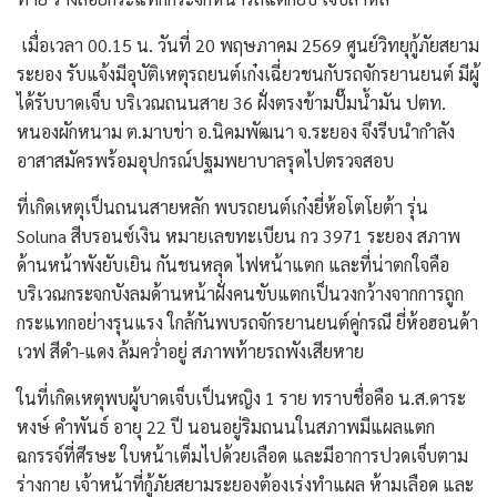
​ เมื่อเวลา 00.15 น. วันที่ 20 พฤษภาคม 2569 ศูนย์วิทยุกู้ภัยสยาม
ระยอง รับแจ้งมีอุบัติเหตุรถยนต์เก๋งเฉี่ยวชนกับรถจักรยานยนต์ มีผู้
ได้รับบาดเจ็บ บริเวณถนนสาย 36 ฝั่งตรงข้ามปั๊มน้ำมัน ปตท.
หนองผักหนาม ต.มาบข่า อ.นิคมพัฒนา จ.ระยอง จึงรีบนำกำลัง
อาสาสมัครพร้อมอุปกรณ์ปฐมพยาบาลรุดไปตรวจสอบ
​ที่เกิดเหตุเป็นถนนสายหลัก พบรถยนต์เก๋งยี่ห้อโตโยต้า รุ่น
Soluna สีบรอนซ์เงิน หมายเลขทะเบียน กว 3971 ระยอง สภาพ
ด้านหน้าพังยับเยิน กันชนหลุด ไฟหน้าแตก และที่น่าตกใจคือ
บริเวณกระจกบังลมด้านหน้าฝั่งคนขับแตกเป็นวงกว้างจากการถูก
กระแทกอย่างรุนแรง ใกล้กันพบรถจักรยานยนต์คู่กรณี ยี่ห้อฮอนด้า
เวฟ สีดำ-แดง ล้มคว่ำอยู่ สภาพท้ายรถพังเสียหาย
​ในที่เกิดเหตุพบผู้บาดเจ็บเป็นหญิง 1 ราย ทราบชื่อคือ น.ส.ดาระ
หงษ์ คำพันธ์ อายุ 22 ปี นอนอยู่ริมถนนในสภาพมีแผลแตก
ฉกรรจ์ที่ศีรษะ ใบหน้าเต็มไปด้วยเลือด และมีอาการปวดเจ็บตาม
ร่างกาย เจ้าหน้าที่กู้ภัยสยามระยองต้องเร่งทำแผล ห้ามเลือด และ