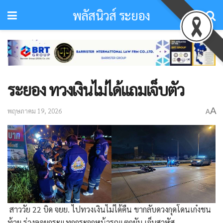
พลัสนิวส์ ระยอง
ระยอง ทวงเงินไม่ได้แถมเจ็บตัว
A
พฤษภาคม 19, 2026
A
​ สาววัย 22 บิด จยย. ไปทวงเงินไม่ได้คืน ขากลับดวงกุดโดนเก๋งชน
ท้าย ร่างลอยกระแทกกระจกหน้ารถแตกยับ เจ็บสาหัส