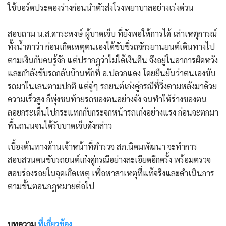
ใช้บอร์ดประคองร่างก่อนนำตัวส่งโรงพยาบาลอย่างเร่งด่วน
สอบถาม น.ส.ดาระหงษ์ ผู้บาดเจ็บ ที่ยังพอให้การได้ เล่าเหตุการณ์
ทั้งน้ำตาว่า ก่อนเกิดเหตุตนเองได้ขับขี่รถจักรยานยนต์เดินทางไป
ตามเงินกับคนรู้จัก แต่ปรากฏว่าไม่ได้เงินคืน จึงอยู่ในอาการผิดหวัง
และกำลังขับรถกลับบ้านพักที่ อ.ปลวกแดง โดยยืนยันว่าตนเองขับ
รถมาในเลนตามปกติ แต่จู่ๆ รถยนต์เก๋งคู่กรณีที่วิ่งตามหลังมาด้วย
ความเร็วสูง ก็พุ่งชนท้ายรถของตนอย่างจัง จนทำให้ร่างของตน
ลอยกระเด็นไปกระแทกกับกระจกหน้ารถเก๋งอย่างแรง ก่อนจะตกมา
พื้นถนนจนได้รับบาดเจ็บดังกล่าว
เบื้องต้น​ทางด้านเจ้าหน้าที่ตำรวจ สภ.นิคมพัฒนา จะทำการ
สอบสวนคนขับรถยนต์เก๋งคู่กรณีอย่างละเอียดอีกครั้ง พร้อมตรวจ
สอบร่องรอยในจุดเกิดเหตุ เพื่อหาสาเหตุที่แท้จริงและดำเนินการ
ตามขั้นตอนกฎหมายต่อไป
บทความ
ที่เกี่ยวข้อง