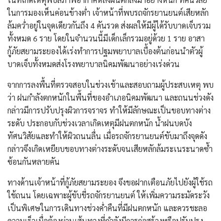
ในการมองเห็นค่อนข้างต่ำ เจ้าหน้าที่พบรถจักรยานยนต์เสียหลัก
ล้มคว่ำอยู่ในจุดเดียวกันถึง 4 คันรวด ส่งผลให้มีผู้ได้รับบาดเจ็บรวม
ทั้งหมด 6 ราย โดยในจำนวนนี้มีเด็กเล็กรวมอยู่ด้วย 1 ราย อาสา
กู้ภัยสยามระยองได้เร่งทำการปฐมพยาบาลเบื้องต้นก่อนนำตัวผู้
บาดเจ็บทั้งหมดส่งโรงพยาบาลนิคมพัฒนาอย่างเร่งด่วน
​จากการลงพื้นที่ตรวจสอบในช่วงเช้าและสอบถามผู้ประสบเหตุ พบ
ว่า ฝนกำลังตกหนักในพื้นที่ของอำเภอนิคมพัฒนา และถนนช่วงดัง
กล่าวมีการปรับปรุงผิวการจราจร ทำให้มีลักษณะเป็นขอบทางต่าง
ระดับ ประกอบกับช่วงเวลาเกิดเหตุมีฝนตกหนัก น้ำฝนบดบัง
ทัศนวิสัยและทำให้ผิวถนนลื่น เมื่อรถจักรยานยนต์ขับมาถึงจุดดัง
กล่าวจึงเกิดเหยียบขอบทางต่างระดับจนเสียหลักล้มระเนระนาดซ้ำ
ซ้อนกันหลายคัน
​ทางด้านเจ้าหน้าที่กู้ภัยสยามระยอง จึงขอฝากเตือนภัยไปยังผู้ใช้รถ
ใช้ถนน โดยเฉพาะผู้ขับขี่รถจักรยานยนต์ ให้เพิ่มความระมัดระวัง
เป็นพิเศษในการเดินทางช่วงค่ำคืนที่มีฝนตกหนัก และควรชะลอ
ความเร็วเมื่อต้องผ่านเส้นทางที่กำลังมีการก่อสร้างหรือปรับปรุง