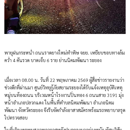
พายุฝนกระหน่ำ ถนนราดยางใหม่ทำพิษ จยย. เหยียบขอบทางล้ม
คว่ำ 4 คันรวด บาดเจ็บ 6 ราย ย่านนิคมพัฒนา ระยอง
เมื่อเวลา 08.00 น. วันที่ 22 พฤษภาคม 2569 ผู้สื่อข่าวรายงานว่า
ช่วงดึกที่ผ่านมา ศูนย์วิทยุกู้ภัยสยามระยองได้รับแจ้งเหตุอุบัติเหตุ
หมู่บนท้องถนน บริเวณหน้าโรงงานปิ่นทอง 6 ถนนสาย 3191 มุ่ง
หน้าอำเภอปลวกแดง ในพื้นที่ตำบลนิคมพัฒนา อำเภอนิคม
พัฒนา จังหวัดระยอง จึงรีบจัดกำลังอาสาสมัครพร้อมรถพยาบาลรุด
ไปตรวจสอบ
​ในที่เกิดเหตุพบสภาพอากาศหลังฝนตกลงมาอย่างหนัก ทัศนวิสัย