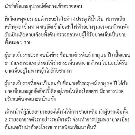
นำกำลังและอุปกรณ์ตัดถ่างเข้าตรวจสอบ
ที่เกิดเหตุพบรถยนต์กระบะโตโยต้า 4ประตู สีน้ำเงิน สภาพเสีย
หลักพุ่งลงข้างทาง ชนอัดเข้ากับเสาไฟฟ้าอย่างรุนแรงจนตัวรถพัง
ยับเยินเสียหายเกือบทั้งคัน ตรวจสอบพบผู้ได้รับบาดเจ็บเป็นชาย
ทั้งหมด 2 ราย
ผู้บาดเจ็บรายแรก คนนั่งข้าง ชื่อนายจักรพันธ์ อายุ 36 ปี (เสื้อแขน
ยาว)แรงกระแทกส่งผลให้ร่างกระเด็นออกจากตัวรถ ไปนอนได้รับ
บาดเจ็บอยู่ในพงหญ้าใกล้กับซากรถ
ผู้บาดเจ็บรายที่สอง เป็นคนขับชื่อนายจักรกฤษณ์ อายุ 28 ปี ได้รับ
บาดเจ็บและถูกอัดก๊อปปี้ติดอยู่ภายในห้องโดยสาร มีอาการปวด
บริเวณต้นคอและหน้าแข้ง
เจ้าหน้าที่กู้ภัยสยามระยองได้เร่งให้การช่วยเหลือ นำผู้บาดเจ็บทั้ง
2 รายออกจากตัวรถอย่างระมัดระวัง ก่อนทำการปฐมพยาบาลเบื้อง
ต้นและรีบนำตัวส่งโรงพยาบาลนิคมพัฒนาทันที