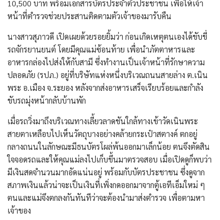
10,500 บาท พร้อมเอกสารบัตรประจำตัวประชาชน เพื่อให้เจ้า
หน้าที่ตำรวจช่วยประสานติดตามตัวเจ้าของมารับคืน
​นางสาวสุภาวดี เปิดเผยด้วยรอยยิ้มว่า ก่อนเกิดเหตุตนเองได้ขับขี่
รถจักรยานยนต์ โดยมีคุณแม่ซ้อนท้าย เพื่อนำภัตตาหารและ
อาหารกล่องไปส่งให้กับสามี ซึ่งทำงานเป็นเจ้าหน้าที่รักษาความ
ปลอดภัย (รปภ.) อยู่ที่บริษัทแห่งหนึ่งบริเวณถนนสายล่าง ต.เนิน
พระ อ.เมือง จ.ระยอง หลังจากส่งอาหารเสร็จเรียบร้อยและกำลัง
ขับรถมุ่งหน้ากลับบ้านพัก
​เมื่อรถวิ่งมาถึงบริเวณทางเลี้ยวลาดชันใกล้ทางเข้าวัดเนินพระ
สายตาเหลือบไปเห็นวัตถุบางอย่างคล้ายกระเป๋าสตางค์ ตกอยู่
กลางถนนในลักษณะมีธนบัตรโผล่พ้นออกมาเล็กน้อย ตนจึงตัดสิน
ใจจอดรถและให้คุณแม่ลงไปเก็บขึ้นมาตรวจสอบ เมื่อเปิดดูก็พบว่า
มีเงินสดจำนวนมากอัดแน่นอยู่ พร้อมกับบัตรประชาชน ซึ่งดูจาก
สภาพเงินแล้วน่าจะเป็นเงินที่เพิ่งกดออกมาจากตู้เอทีเอ็มใหม่ ๆ
ตนและแม่จึงตกลงกันทันทีว่าจะต้องนำมาส่งตำรวจ เพื่อตามหา
เจ้าของ