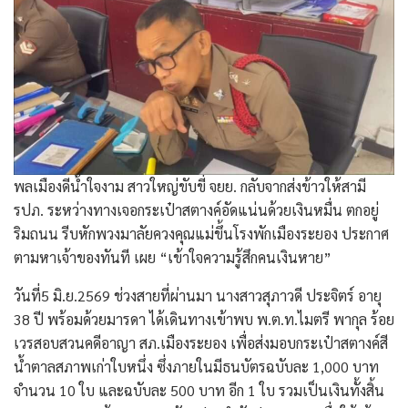
พลเมืองดีน้ำใจงาม สาวใหญ่ขับขี่ จยย. กลับจากส่งข้าวให้สามี
รปภ. ระหว่างทางเจอกระเป๋าสตางค์อัดแน่นด้วยเงินหมื่น ตกอยู่
ริมถนน รีบหักพวงมาลัยควงคุณแม่ขึ้นโรงพักเมืองระยอง ประกาศ
ตามหาเจ้าของทันที เผย “เข้าใจความรู้สึกคนเงินหาย”
​วันที่5 มิ.ย.2569 ช่วงสายที่ผ่านมา นางสาวสุภาวดี ประจิตร์ อายุ
38 ปี พร้อมด้วยมารดา ได้เดินทางเข้าพบ พ.ต.ท.ไมตรี พากุล ร้อย
เวรสอบสวนคดีอาญา สภ.เมืองระยอง เพื่อส่งมอบกระเป๋าสตางค์สี
น้ำตาลสภาพเก่าใบหนึ่ง ซึ่งภายในมีธนบัตรฉบับละ 1,000 บาท
จำนวน 10 ใบ และฉบับละ 500 บาท อีก 1 ใบ รวมเป็นเงินทั้งสิ้น