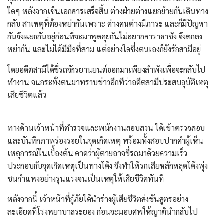
ใดๆ หลังจากเซ็นเอกสารเสร็จสิ้น ต่างฝ่ายต่างแยกย้ายกันเดินทาง
กลับ สาเหตุที่ต้องหย่ากันเพราะ ต่างคนต่างมีภาระ และก็มีปัญหา
กันจึงแยกกันอยู่ก่อนที่จะมาพูดคุยกันไม่อยากคาราคาซัง จึงตกลง
หย่ากัน และไม่ได้มีมือที่สาม แต่อย่างใดซึ่งตนเองก็ยังรักสามีอยู่
โดยอดีตสามีได้ขี่รถจักรยานยนต์ออกมาเพียงลำพังเพื่อจะกลับไป
ทำงาน จนกระทั่งตนมาทราบข่าวอีกทีว่าอดีตสามีประสบอุบัติเหตุ
เสียชีวิตแล้ว
​ทางด้านเจ้าหน้าที่ตำรวจและพนักงานสอบสวน ได้เข้าตรวจสอบ
และบันทึกภาพร่องรอยในจุดเกิดเหตุ พร้อมทั้งสอบปากคำผู้เห็น
เหตุการณ์ในเบื้องต้น คาดว่าผู้ตายอาจขี่รถมาด้วยความเร็ว
ประกอบกับจุดเกิดเหตุเป็นทางโค้ง จึงทำให้รถเสียหลักหลุดโค้งพุ่ง
ชนกำแพงอย่างรุนแรงจนเป็นเหตุให้เสียชีวิตทันที
​หลังจากนี้ เจ้าหน้าที่กู้ภัยได้นำร่างผู้เสียชีวิตส่งชันสูตรอย่าง
ละเอียดที่โรงพยาบาลระยอง ก่อนจะมอบศพให้ญาตินำกลับไป