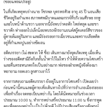
(ซอยแหลมประดู่)
​ในที่เกิดเหตุพบร่างนาย วัชรพล บุตรพรศิวะ อายุ 45 ปี นอนเสีย
ชีวิตอยู่ริมกำแพง สภาพศพมีบาดแผลฉกรรจ์ที่บริเวณศีรษะ กกหู
และใบหน้าด้านขวา นอกจากนี้ยังพบว่าคอหัก ไหล่หลุด และขา
ขวาหัก ห่างออกไปเล็กน้อยพบรถจักรยานยนต์สกู๊ตเตอร์สีขาวของ
ผู้ตายล้มอยู่ริมทาง และมีร่องรอยการเฉี่ยวชนและคราบเลือดติด
อยู่ที่กำแพงปูนอย่างชัดเจน
อดีตภรรยา​ (ไม่ สะดวก ให้ ชื่อ) เดินทางมายังจุดเกิดเหตุ เมื่อเห็น
ร่างของอดีตสามีถึงกับกลั้นน้ำตาไว้ไม่ไหว ร่ำไห้ด้วยความโศกเศร้า
และตื่นตระหนกตกใจเป็นอย่างมาก พ่อของฝ่ายหญิงจึงต้องมา
พยายาม กอดเอว ลูกสาวเอาไว้
​จากการสอบถามอดีตภรรยา ยังอยู่ในอาการโศกเศร้า เปิดเผยว่า
ก่อนหน้านี้ตนและผู้ตายเพิ่งเดินทางไปที่ว่าการอำเภอเมืองระยอง
เพื่อทำเรื่อง จดทะเบียนหย่า กัน โดยได้นัดหมายกันช่วงเวลา
ประมาณ 10:00 น. ทำการหย่าเสร็จประมาณ 11:00 น ซึ่งการพูด
คุยเพื่อตกลงหย่านั้นเป็นไปด้วยดี ไม่มีปากเสียงหรือลางสังหรณ์