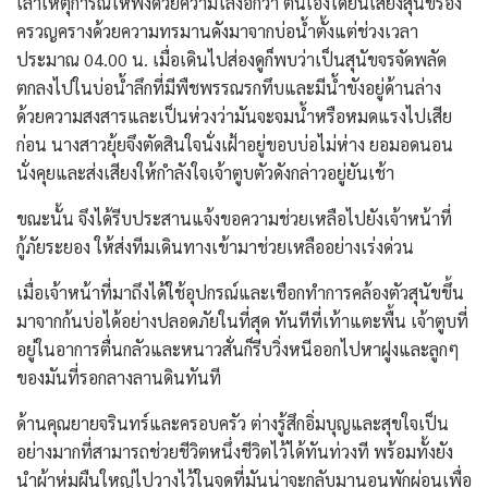
เล่าเหตุการณ์ให้ฟังด้วยความโล่งอกว่า ตนเองได้ยินเสียงสุนัขร้อง
ครวญครางด้วยความทรมานดังมาจากบ่อน้ำตั้งแต่ช่วงเวลา
ประมาณ 04.00 น. เมื่อเดินไปส่องดูก็พบว่าเป็นสุนัขจรจัดพลัด
ตกลงไปในบ่อน้ำลึกที่มีพืชพรรณรกทึบและมีน้ำขังอยู่ด้านล่าง
ด้วยความสงสารและเป็นห่วงว่ามันจะจมน้ำหรือหมดแรงไปเสีย
ก่อน นางสาวยุ้ยจึงตัดสินใจนั่งเฝ้าอยู่ขอบบ่อไม่ห่าง ยอมอดนอน
นั่งคุยและส่งเสียงให้กำลังใจเจ้าตูบตัวดังกล่าวอยู่ยันเช้า
ขณะนั้น จึงได้รีบประสานแจ้งขอความช่วยเหลือไปยังเจ้าหน้าที่
กู้ภัยระยอง ให้ส่งทีมเดินทางเข้ามาช่วยเหลืออย่างเร่งด่วน
เมื่อเจ้าหน้าที่มาถึงได้ใช้อุปกรณ์และเชือกทำการคล้องตัวสุนัขขึ้น
มาจากก้นบ่อได้อย่างปลอดภัยในที่สุด ทันทีที่เท้าแตะพื้น เจ้าตูบที่
อยู่ในอาการตื่นกลัวและหนาวสั่นก็รีบวิ่งหนีออกไปหาฝูงและลูกๆ
ของมันที่รอกลางลานดินทันที
ด้านคุณยายจรินทร์และครอบครัว ต่างรู้สึกอิ่มบุญและสุขใจเป็น
อย่างมากที่สามารถช่วยชีวิตหนึ่งชีวิตไว้ได้ทันท่วงที พร้อมทั้งยัง
นำผ้าห่มผืนใหญ่ไปวางไว้ในจุดที่มันน่าจะกลับมานอนพักผ่อนเพื่อ