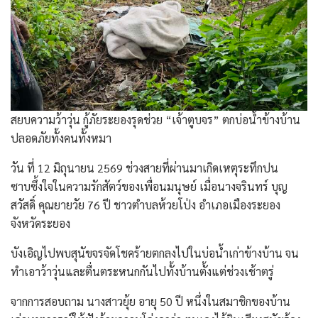
สยบความว้าวุ่น กู้ภัยระยองรุดช่วย “เจ้าตูบจร” ตกบ่อน้ำข้างบ้าน
ปลอดภัยทั้งคนทั้งหมา
วัน ที่ 12 มิถุนายน 2569 ช่วงสายที่ผ่านมาเกิดเหตุระทึกปน
ซาบซึ้งใจในความรักสัตว์ของเพื่อนมนุษย์ เมื่อนางจรินทร์ บุญ
สวัสดิ์ คุณยายวัย 76 ปี ชาวตำบลห้วยโป่ง อำเภอเมืองระยอง
จังหวัดระยอง
บังเอิญไปพบสุนัขจรจัดโชคร้ายตกลงไปในบ่อน้ำเก่าข้างบ้าน จน
ทำเอาว้าวุ่นและตื่นตระหนกกันไปทั้งบ้านตั้งแต่ช่วงเช้าตรู่
จากการสอบถาม นางสาวยุ้ย อายุ 50 ปี หนึ่งในสมาชิกของบ้าน