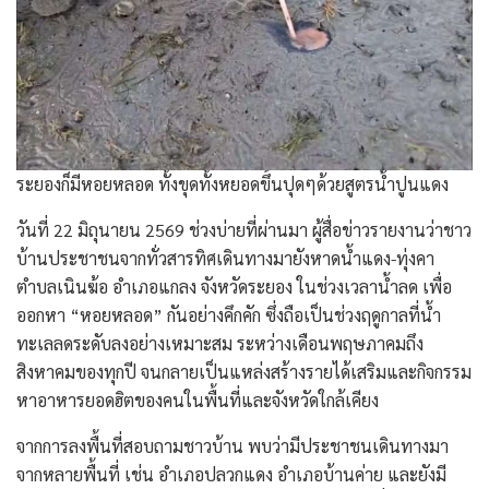
​ระยองก็มีหอยหลอด ทั้งขุดทั้งหยอดขึ้นปุดๆด้วยสูตรน้ำปูนแดง
วันที่ 22 มิถุนายน 2569 ช่วงบ่ายที่ผ่านมา ผู้สื่อข่าวรายงานว่าชาว
บ้านประชาชนจากทั่วสารทิศเดินทางมายังหาดน้ำแดง-ทุ่งคา
ตำบลเนินฆ้อ อำเภอแกลง จังหวัดระยอง ในช่วงเวลาน้ำลด เพื่อ
ออกหา “หอยหลอด” กันอย่างคึกคัก ซึ่งถือเป็นช่วงฤดูกาลที่น้ำ
ทะเลลดระดับลงอย่างเหมาะสม ระหว่างเดือนพฤษภาคมถึง
สิงหาคมของทุกปี จนกลายเป็นแหล่งสร้างรายได้เสริมและกิจกรรม
หาอาหารยอดฮิตของคนในพื้นที่และจังหวัดใกล้เคียง
​จากการลงพื้นที่สอบถามชาวบ้าน พบว่ามีประชาชนเดินทางมา
จากหลายพื้นที่ เช่น อำเภอปลวกแดง อำเภอบ้านค่าย และยังมี