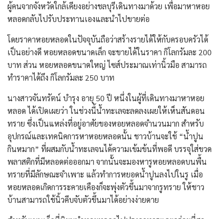
ผู้คนจากจังหวัดใกล้เคียงอย่างชลบุรีเดินทางมาด้วย เพื่อมาหาหอย
หลอดกลับไปรับประทานเองและนำไปขายต่อ
โดยราคาหอยหลอดในปัจจุบันถือว่าสร้างรายได้ให้กับครอบครัวได้
เป็นอย่างดี หอยหลอดขนาดเล็ก จะขายได้ในราคา กิโลกรัมละ 200
บาท ส่วน หอยหลอดขนาดใหญ่ ไซส์ประมาณเท่านิ้วมือ สามารถ
ทำราคาได้ถึง กิโลกรัมละ 250 บาท
​นางสาวจันทรัตน์ บำรุง อายุ 50 ปี หนึ่งในผู้ที่เดินทางมาหาหอย
หลอด ได้เปิดเผยว่า ในช่วงนี้น้ำทะเลจะลดลงเผยให้เห็นสันดอน
ทราย ซึ่งเป็นแหล่งที่อยู่อาศัยของหอยหลอดจำนวนมาก สำหรับ
อุปกรณ์และเทคนิคการหาหอยหลอดนั้น ชาวบ้านจะใช้ “น้ำปูน
กินหมาก” ที่ผสมกับน้ำทะเลจนได้ความเข้มข้นที่พอดี บรรจุใส่ขวด
พลาสติกที่มีหลอดต่อออกมา จากนั้นจะมองหารูหอยหลอดบนพื้น
ทรายที่มีลักษณะจำเพาะ แล้วทำการหยอดน้ำปูนลงไปในรู เมื่อ
หอยหลอดเกิดการระคายเคืองก็จะพุ่งตัวขึ้นมาจากรูทราย ให้ชาว
บ้านสามารถใช้นิ้วคีบจับตัวขึ้นมาได้อย่างง่ายดาย