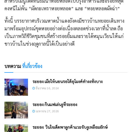
สำหรับเมนูเด็ดที่นิยมนำหอยหลอดไปปรุงอาหารและอร่อยที่สุด
คงหนีไม่พ้น “ผัดกะเพราหอยหลอด” และ “หอยหลอดผัดฉ่า”
​ทั้งนี้ บรรยากาศบริเวณหาดน้ำแดงยังคงมีชาวบ้านทยอยเดินทาง
มาพร้อมอุปกรณ์ขุดหอยอย่างต่อเนื่องตลอดช่วงเวลาที่น้ำลด ถือ
เป็นภาพวิถีชีวิตชุมชนที่สร้างรอยยิ้มและรายได้หมุนเวียนให้แก่
ชาวบ้านในช่วงฤดูกาลนี้ได้เป็นอย่างดี
บทความ
ที่เกี่ยวข้อง
ระยอง เมียให้นอนรอใต้อุโมงค์ทำงงทั้งบาง
ธันวาคม 16, 2024
ระยอง กินแฟเล่นงูที่ระยอง​
เมษายน 27, 2026
ระยอง ​ วินใจเด็ดพาลูกค้าแวะจับงูเหลือมยักษ์