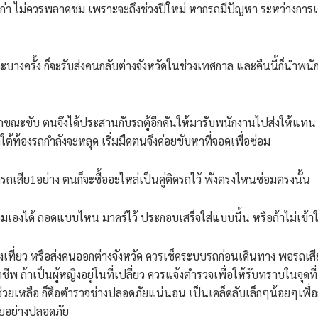
ก่า ไม่ควรพลาดชม เพราะจะถึงช่วงปีใหม่ หากรถมีปัญหา ระหว่างการเดินท
ละบางครั้ง ก็จะรับส่งคนกลับต่างจังหวัดในช่วงเทศกาล และคืนนี้ก็นำพ
รถขณะขับ ตนจึงได้ประสานกับรถตู้อีกคันให้มารับพนักงานไปส่งให้แทน เพรา
ต้ท้องรถกำลังจะหลุด เริ่มมืดตนจึงค่อยขับหาที่จอดเพื่อซ่อม
เสีย1อย่าง ตนก็จะซื้ออะไหล่เป็นคู่ติดรถไว้ พังตรงไหนซ่อมตรงนั้น
งก็ซ่อมเองได้ ถอดแบบไหน มาคร์ไว้ ประกอบเสร็จใส่แบบนี้น หรือถ้าไม่เข
ิ่งเที่ยว หรือส่งคนออกต่างจังหวัด ควรเช็คระบบรถก่อนเดินทาง พอรถเสียอ
าชีพ ถ้าเป็นผู้หญิงอยู่ในที่เปลี่ยว ควรแจ้งตำรวจเพื่อให้รับทราบในจุดท
เหลือ ก็คือตำรวจช่างปลอดภัยแน่นอน เป็นเคล็ดลับเล็กๆน้อยๆเพื่อก
ายอย่างปลอดภัย