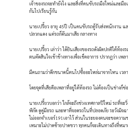
เจ้าของรถจะทำยังไง และสิ่งที่คนขับรถมือใหม่และมือเ
กันไปเรียนรู้กัน
นายเปรี้ยว อายุ 45ปี เป็นคนขับรถตู้รับส่งพนักงาน แ
ปลวกแดง แต่รถก็ดันมาเสีย กลางทาง
นายเปรี้ยว เล่าว่า ได้ยินเสียงของรถดังผิดปกติใต้ท้อง
ตนตัดสินใจเข้าข้างทางเพื่อเช็คอาการ ปรากฎว่า เพลาใ
มีคนถามว่าดึกขนาดนี้ตนไปซื้ออะไหล่มาจากไหน เวลารถ
โดยจุดที่เสียคือเพลาที่อยู่ใต้ท้องรถ ไม่ต้องเป็นช่า
นายเปรี้ยวบอกว่า ใกล้จะถึงช่วงเทศกาลปีใหม่ รถที่จะว
พิกัด ดูคู่มือรถ และหาที่จอดรถในที่ปลอดภัย ระวังมิจฉ
ไม่ออกจำเบอร์191เอาไว้ ส่วนในระยองตนจะขอความช่วย
เหมาะไม่ปาดซ้ายปาดขวา ทุกคนก็จะเดินทางถึงที่หม