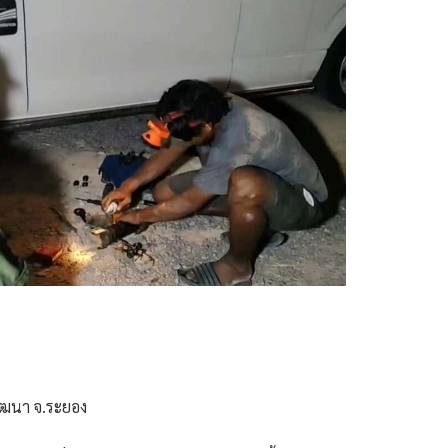
พัฒนา จ.ระยอง