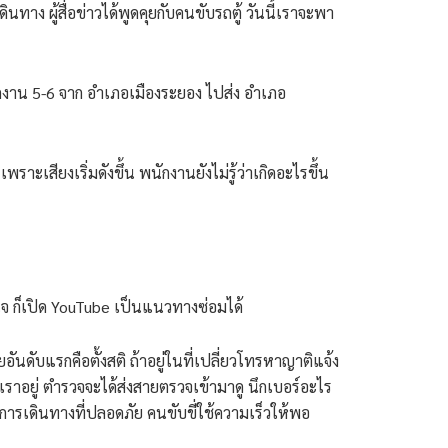
าง ผู้สื่อข่าวได้พูดคุยกับคนขับรถตู้ วันนี้เราจะพา
นักงาน 5-6 จาก อำเภอเมืองระยอง ไปส่ง อำเภอ
ะเสียงเริ่มดังขึ้น พนักงานยังไม่รู้ว่าเกิดอะไรขึ้น
้าใจ ก็เปิด YouTube เป็นแนวทางซ่อมได้
ันดับแรกคือตั้งสติ ถ้าอยู่ในที่เปลี่ยวโทรหาญาติแจ้ง
ี่เราอยู่ ตำรวจจะได้ส่งสายตรวจเข้ามาดู นึกเบอร์อะไร
ารเดินทางที่ปลอดภัย คนขับขี่ใช้ความเร็วให้พอ