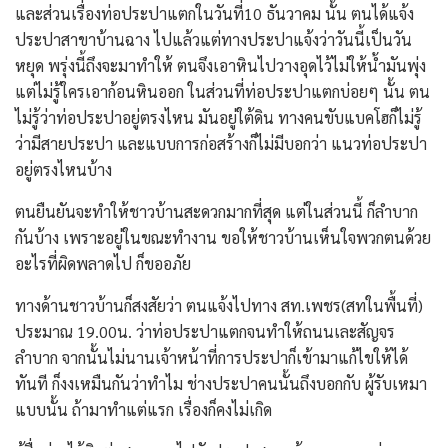
และส่วนเรื่องท่อประปาแตกในวันที่10 ธันวาคม นั้น ตนได้แจ้ง
ประปาสาขาบ้านฉาง ไปแล้วแต่ทางประปาแจ้งว่าวันนี้เป็นวัน
หยุด พรุ่งนี้ถึงจะมาทำให้ ตนจึงเอาหินไปวางอุดไว้ไม่ให้น้ำมันพุ่ง
แต่ไม่รู้ใครเอาก้อนหินออก ในส่วนที่ท่อประปาแตกบ่อยๆ นั้น ตน
ไม่รู้ว่าท่อประปาอยู่ตรงไหน มันอยู่ใต้ดิน ทางคนขับแบคโฮก็ไม่รู้
ว่ามีสายประปา และแบบการก่อสร้างก็ไม่มีบอกว่า แนวท่อประปา
อยู่ตรงไหนบ้าง
ตนยืนยันจะทำให้ชาวบ้านสะดวกมากที่สุด แต่ในส่วนนี้ ก็ลำบาก
กันบ้าง เพราะอยู่ในขณะทำงาน ขอให้ชาวบ้านเห็นใจพวกตนด้วย
อะไรที่ผิดพลาดไป ก็ขออภัย
ทางด้านชาวบ้านก็สงสัยว่า ตนแจ้งไปทาง สท.เพชร(สทในพื้นที่)
ประมาณ 19.00น. ว่าท่อประปาแตกจนทำให้ถนนเละสัญจร
ลำบาก จากนั้นไม่นานเจ้าหน้าที่การประปาก็เข้ามาแก้ไขให้ได้
ทันที ก็งงเหมืนกันว่าทำไม ช่างประปาคนนั้นถึงบอกกับ ผู้รับเหมา
แบบนั้น ถ้ามาทำแต่แรก เรื่องก็คงไม่เกิด